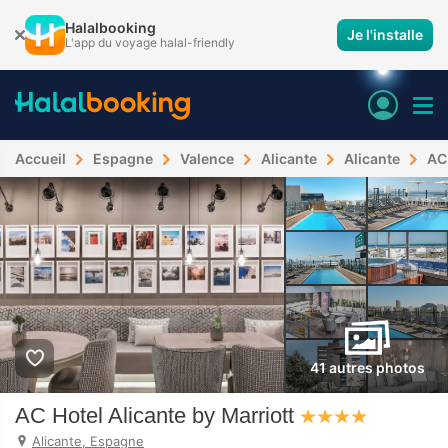
Halalbooking
Je l'installe
L'app du voyage halal-friendly
Accueil
Espagne
Valence
Alicante
Alicante
AC 
41 autres photos
AC Hotel Alicante by Marriott
Alicante, Espagne