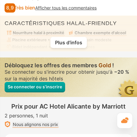
8,9
Très bien
Afficher tous les commentaires
CARACTÉRISTIQUES HALAL-FRIENDLY
Nourriture halal à proximité
Chambre exempte d'alcool
Piscine extérieure
• Mixte • Tenue de bain modeste
Plus d'infos
Bidet indépendant
• Dans toutes chambres
Débloquez les offres des membres
Gold
!
Se connecter ou s'inscrire pour obtenir jusqu'à
−20 %
sur la majorité des hôtels
Se connecter ou s’inscrire
Prix pour AC Hotel Alicante by Marriott
2 personnes
1 nuit
M
Nous alignons nos prix