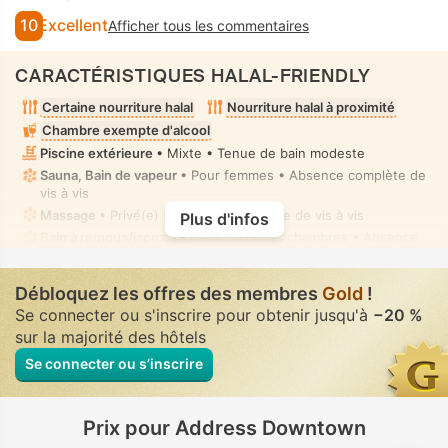
10
Excellent
Afficher tous les commentaires
CARACTÉRISTIQUES HALAL-FRIENDLY
Certaine nourriture halal
Nourriture halal à proximité
Chambre exempte d'alcool
Piscine extérieure
• Mixte • Tenue de bain modeste
Sauna, Bain de vapeur
• Pour femmes • Absence complète de
vis à vis
Massage
• Privé(e) • Absence complète de vis à vis
Plus d'infos
Bain à remous/jacuzzi
• Dans certaines chambres • Absence
complète de vis à vis
Douchette bidet manuel
• Dans toutes chambres
Débloquez les offres des membres
Gold
!
Se connecter ou s'inscrire pour obtenir jusqu'à
−20 %
sur la majorité des hôtels
Se connecter ou s’inscrire
Prix pour Address Downtown