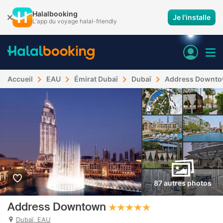
Halalbooking
Je l'installe
L'app du voyage halal-friendly
Accueil
EAU
Émirat Dubaï
Dubaï
Address Downt
87 autres photos
Address Downtown
Dubaï, EAU