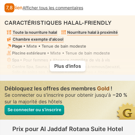
7,8
Bien
Afficher tous les commentaires
CARACTÉRISTIQUES HALAL-FRIENDLY
Toute la nourriture halal
Nourriture halal à proximité
Chambre exempte d'alcool
Plage
• Mixte • Tenue de bain modeste
Piscine extérieure
• Mixte • Tenue de bain modeste
Spa
• Pour femmes • Absence complète de vis à vis
Plus d'infos
Centre Spa, Sauna, Bain de vapeur, Bain à remous/jacuzzi,
Salle de soins spa, Massage
• Pour femmes • Absence
complète de vis à vis
Douchette bidet manuel
• Dans toutes chambres
Débloquez les offres des membres
Gold
!
Se connecter ou s'inscrire pour obtenir jusqu'à
−20 %
sur la majorité des hôtels
Se connecter ou s’inscrire
Prix pour Al Jaddaf Rotana Suite Hotel