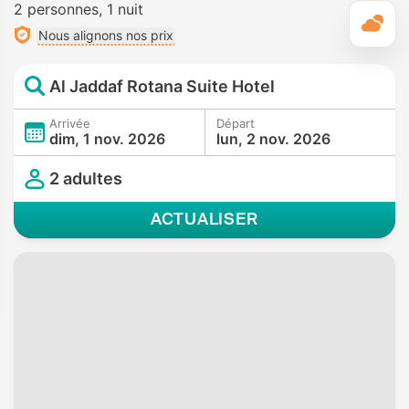
2 personnes
1 nuit
M
Nous alignons nos prix
Al Jaddaf Rotana Suite Hotel
Arrivée
Départ
dim, 1 nov. 2026
lun, 2 nov. 2026
2 adultes
ACTUALISER