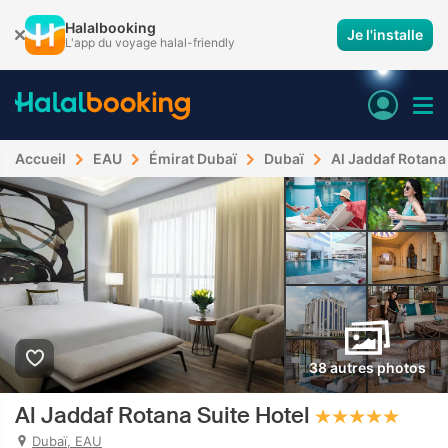
Halalbooking
Je l'installe
L'app du voyage halal-friendly
Accueil
EAU
Émirat Dubaï
Dubaï
Al Jaddaf Rotana 
38 autres photos
Al Jaddaf Rotana Suite Hotel
Dubaï, EAU