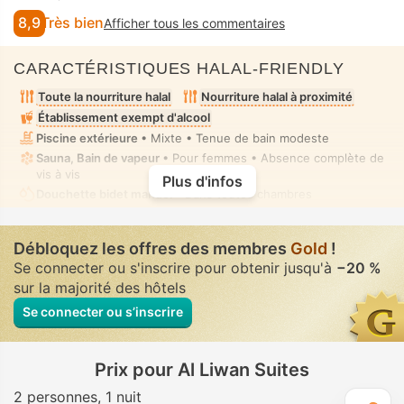
8,9
Très bien
Afficher tous les commentaires
CARACTÉRISTIQUES HALAL-FRIENDLY
Toute la nourriture halal
Nourriture halal à proximité
Établissement exempt d'alcool
Piscine extérieure
• Mixte • Tenue de bain modeste
Sauna, Bain de vapeur
• Pour femmes • Absence complète de
vis à vis
Plus d'infos
Douchette bidet manuel
• Dans toutes chambres
Débloquez les offres des membres
Gold
!
Se connecter ou s'inscrire pour obtenir jusqu'à
−20 %
sur la majorité des hôtels
Se connecter ou s’inscrire
Prix pour Al Liwan Suites
2 personnes
1 nuit