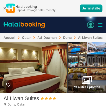
Halalbooking
Je l'installe
L'app du voyage halal-friendly
Accueil
Qatar
Ad-Dawhah
Doha
Al Liwan Suites
73 autres photos
Al Liwan Suites
Doha, Qatar