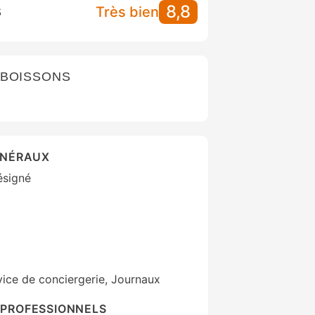
8,8
Très bien
S
 BOISSONS
ÉNÉRAUX
ésigné
vice de conciergerie, Journaux
PROFESSIONNELS