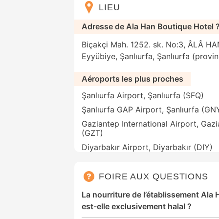
LIEU
Adresse de Ala Han Boutique Hotel 
Biçakçi Mah. 1252. sk. No:3, ÂLÂ HA
Eyyübiye, Şanlıurfa, Şanlıurfa (provi
Aéroports les plus proches
Şanlıurfa Airport, Şanlıurfa (SFQ)
Şanlıurfa GAP Airport, Şanlıurfa (GN
Gaziantep International Airport, Gaz
(GZT)
Diyarbakır Airport, Diyarbakır (DIY)
FOIRE AUX QUESTIONS
La nourriture de l’établissement Ala
est-elle exclusivement halal ?