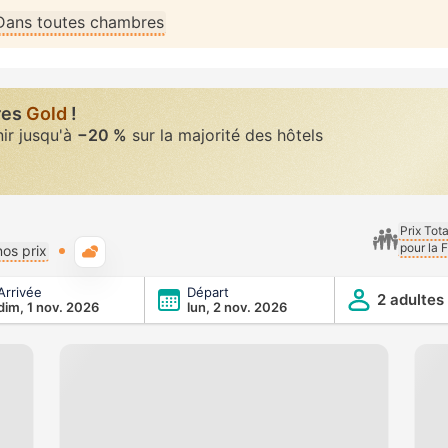
Dans toutes chambres
res
Gold
!
nir jusqu'à
−20 %
sur la majorité des hôtels
Prix Tot
pour la 
Météo typique
os prix
Arrivée
Départ
2 adultes
dim, 1 nov. 2026
lun, 2 nov. 2026