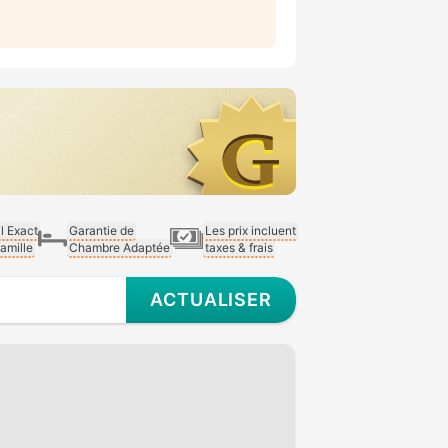
al Exact
Garantie de
Les prix incluent
Famille
Chambre Adaptée
taxes & frais
ACTUALISER