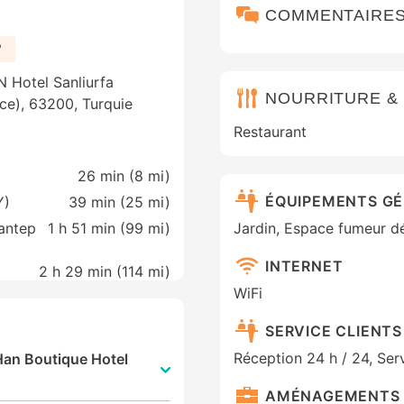
COMMENTAIRE
?
N Hotel Sanliurfa
NOURRITURE &
nce), 63200, Turquie
Restaurant
26 min (
8 mi
)
ÉQUIPEMENTS G
Y)
39 min (
25 mi
)
iantep
1 h 51 min (
99 mi
)
Jardin, Espace fumeur d
INTERNET
2 h 29 min (
114 mi
)
WiFi
SERVICE CLIENTS
Réception 24 h / 24, Ser
 Han Boutique Hotel
AMÉNAGEMENTS 