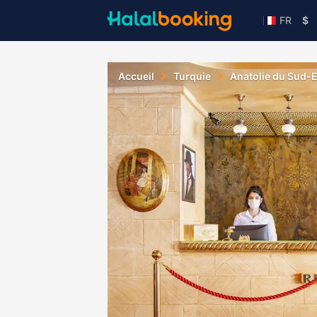
FR
$
Accueil
Turquie
Anatolie du Sud-E