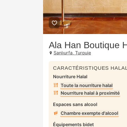
Ala Han Boutique H
Şanlıurfa, Turquie
CARACTÉRISTIQUES HALAL
Nourriture Halal
Toute la nourriture halal
Nourriture halal à proximité
Espaces sans alcool
Chambre exempte d'alcool
Équipements bidet