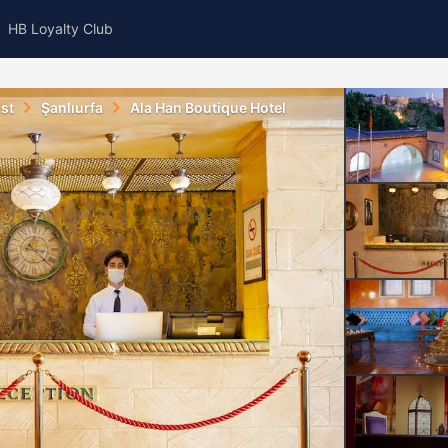
HB Loyalty Club
st
Şanlıurfa
Ala Han Boutique Hotel