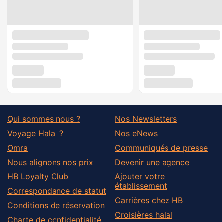
Qui sommes nous ?
Nos Newsletters
Voyage Halal ?
Nos eNews
Omra
Communiqués de presse
Nous alignons nos prix
Devenir une agence
HB Loyalty Club
Ajouter votre
établissement
Correspondance de statut
Carrières chez HB
Conditions de réservation
Croisières halal
Charte de confidentialité