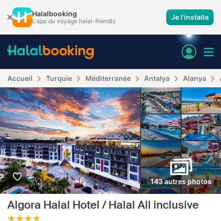
Halalbooking
Je l'installe
L'app du voyage halal-friendly
Accueil
Turquie
Méditerranée
Antalya
Alanya
143 autres photos
Algora Halal Hotel / Halal All inclusive