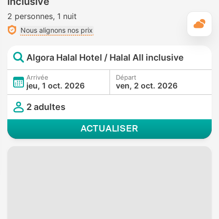
inclusive
à vis
Bain à remous/jacuzzi
• Dans certaines chambres • Absence
2 personnes
1 nuit
M
complète de vis à vis
Nous alignons nos prix
Toilettes avec bidet à buse
• Dans toutes chambres
Algora Halal Hotel / Halal All inclusive
Arrivée
Départ
jeu, 1 oct. 2026
ven, 2 oct. 2026
2 adultes
ACTUALISER