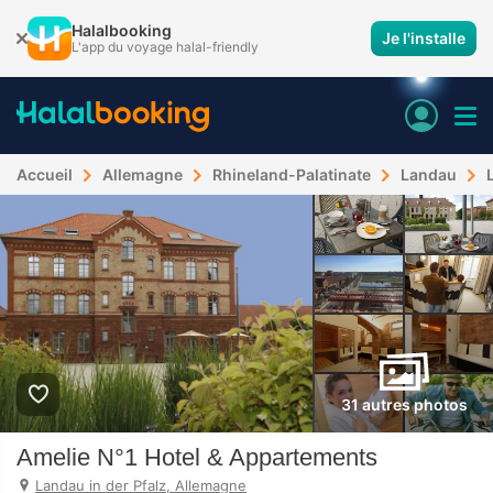
Halalbooking
Je l'installe
L'app du voyage halal-friendly
Accueil
Allemagne
Rhineland-Palatinate
Landau
31 autres photos
Amelie N°1 Hotel & Appartements
Landau in der Pfalz, Allemagne