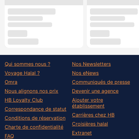
Qui sommes nous ?
Nos Newsletters
Voyage Halal ?
Nos eNews
Omra
Communiqués de presse
Nous alignons nos prix
Devenir une agence
HB Loyalty Club
Ajouter votre
établissement
Correspondance de statut
Carrières chez HB
Conditions de réservation
Croisières halal
Charte de confidentialité
Extranet
FAQ