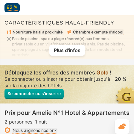
92 %
CARACTÉRISTIQUES HALAL-FRIENDLY
Nourriture halal à proximité
Chambre exempte d'alcool
Pas de piscine, spa ou plage réservé(e) aux femmes,
privatisable ou en villa/chambre sans vis à vis. Pas de piscine,
spa ou plage à usage mixte où la tenue de bain modeste est
Plus d'infos
autorisée
Débloquez les offres des membres
Gold
!
Se connecter ou s'inscrire pour obtenir jusqu'à
−20 %
sur la majorité des hôtels
Se connecter ou s’inscrire
Prix pour Amelie N°1 Hotel & Appartements
2 personnes
1 nuit
M
Nous alignons nos prix