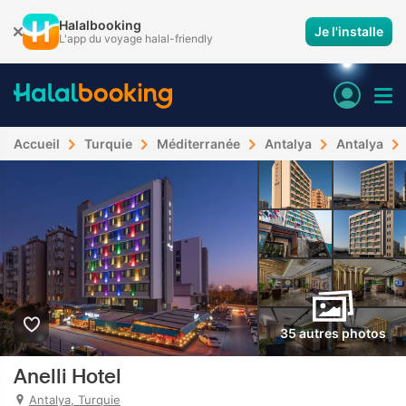
Halalbooking
Je l'installe
L'app du voyage halal-friendly
Accueil
Turquie
Méditerranée
Antalya
Antalya
35 autres photos
Anelli Hotel
Antalya, Turquie