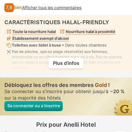
7,8
Bien
Afficher tous les commentaires
CARACTÉRISTIQUES HALAL-FRIENDLY
Toute la nourriture halal
Nourriture halal à proximité
Établissement exempt d'alcool
Toilettes avec bidet à buse
• Dans toutes chambres
Pas de piscine, spa ou plage réservé(e) aux femmes,
privatisable ou en villa/chambre sans vis à vis. Pas de piscine,
spa ou plage à usage mixte où la tenue de bain modeste est
Plus d'infos
autorisée
Débloquez les offres des membres
Gold
!
Se connecter ou s'inscrire pour obtenir jusqu'à
−20 %
sur la majorité des hôtels
Se connecter ou s’inscrire
Prix pour Anelli Hotel