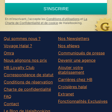
S'INSCRIRE
En m'inscrivant, j'accepte les
Conditions d'utilisations
et
La
Charte de Confidentialité et de cookie
de Halalbooking.
Qui sommes nous ?
Nos Newsletters
Voyage Halal ?
Nos eNews
Omra
Communiqués de presse
Nous alignons nos prix
Devenir une agence
HB Loyalty Club
Ajouter votre
établissement
Correspondance de statut
Carrières chez HB
Conditions de réservation
Croisières halal
Charte de confidentialité
Extranet
FAQ
Fonctionnalités Exclusives
Contact
Le Blog de Halalbooking