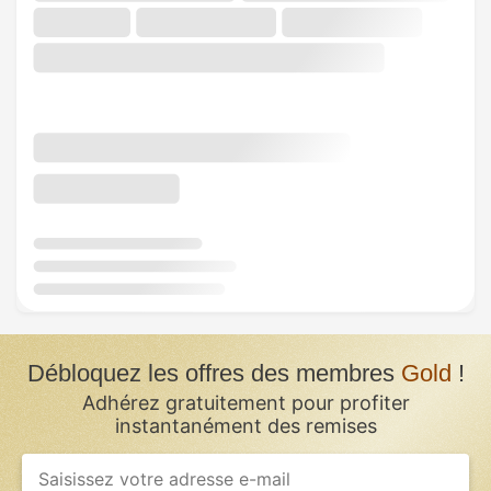
Débloquez les offres des membres
Gold
!
Adhérez gratuitement pour profiter
instantanément des remises