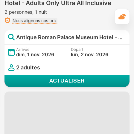
Hotel - Adults Only Ultra All Inclusive
2 personnes
1 nuit
M
Nous alignons nos prix
Antique Roman Palace Museum Hotel - Adults Only Ultra All Inclusive
Arrivée
Départ
dim, 1 nov. 2026
lun, 2 nov. 2026
2 adultes
ACTUALISER