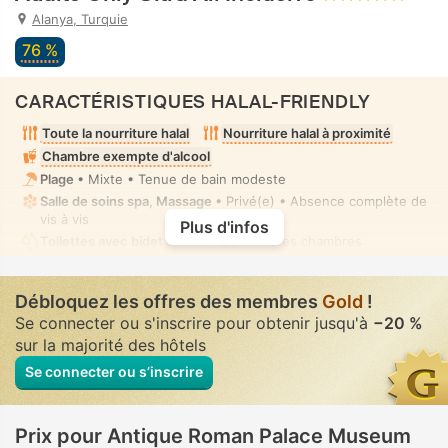
Alanya, Turquie
76 %
CARACTÉRISTIQUES HALAL-FRIENDLY
Toute la nourriture halal
Nourriture halal à proximité
Chambre exempte d'alcool
Plage
• Mixte • Tenue de bain modeste
Salle de soins spa, Massage
• Privé(e) • Absence complète de
vis à vis
Plus d'infos
Toilettes avec bidet à buse
• Dans toutes chambres
Débloquez les offres des membres
Gold
!
Se connecter ou s'inscrire pour obtenir jusqu'à
−20 %
sur la majorité des hôtels
Se connecter ou s’inscrire
Prix pour Antique Roman Palace Museum