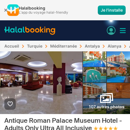
Halalbooking
Je l'installe
L'app du voyage halal-friendly
Accueil
Turquie
Méditerranée
Antalya
Alanya
107 autres photos
Antique Roman Palace Museum Hotel -
Adults Only Ultra All Inclusive