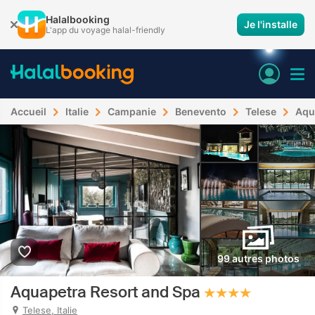
Halalbooking
Je l'installe
L'app du voyage halal-friendly
Accueil
Italie
Campanie
Benevento
Telese
Aqu
99 autres photos
Aquapetra Resort and Spa
Telese, Italie