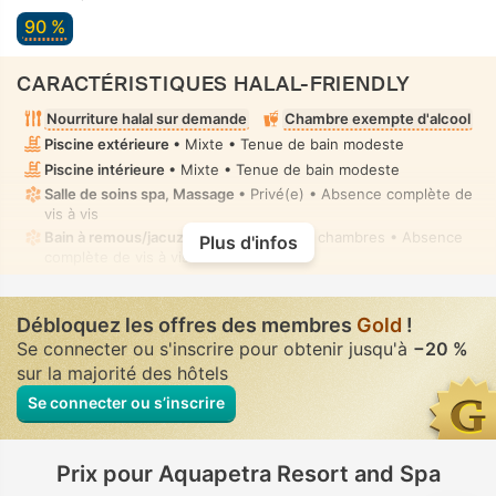
90 %
CARACTÉRISTIQUES HALAL-FRIENDLY
Nourriture halal sur demande
Chambre exempte d'alcool
Piscine extérieure
• Mixte • Tenue de bain modeste
Piscine intérieure
• Mixte • Tenue de bain modeste
Salle de soins spa, Massage
• Privé(e) • Absence complète de
vis à vis
Bain à remous/jacuzzi
• Dans certaines chambres • Absence
Plus d'infos
complète de vis à vis
Bidet indépendant
• Dans toutes chambres
Débloquez les offres des membres
Gold
!
Se connecter ou s'inscrire pour obtenir jusqu'à
−20 %
sur la majorité des hôtels
Se connecter ou s’inscrire
Prix pour Aquapetra Resort and Spa