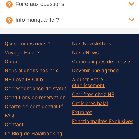
Foire aux questions
Info manquante ?
Qui sommes nous ?
Nos Newsletters
Voyage Halal ?
Nos eNews
Omra
Communiqués de presse
Nous alignons nos prix
Devenir une agence
HB Loyalty Club
Ajouter votre
établissement
Correspondance de statut
Carrières chez HB
Conditions de réservation
Croisières halal
Charte de confidentialité
Extranet
FAQ
Fonctionnalités Exclusives
Contact
Le Blog de Halalbooking