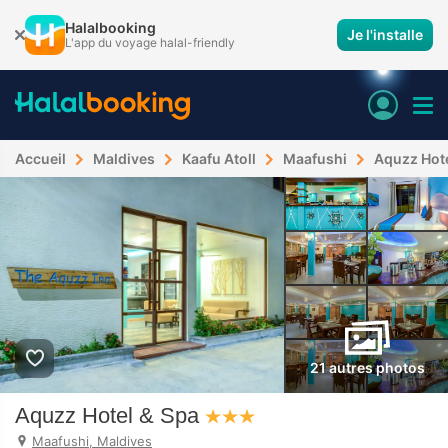
Halalbooking
Je l'installe
L'app du voyage halal-friendly
Accueil
Maldives
Kaafu Atoll
Maafushi
Aquzz Hote
21 autres photos
Aquzz Hotel & Spa
Maafushi, Maldives