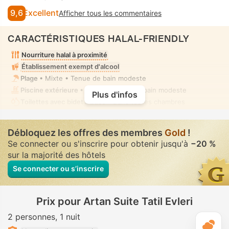
9,6
Excellent
Afficher tous les commentaires
CARACTÉRISTIQUES HALAL-FRIENDLY
Nourriture halal à proximité
Établissement exempt d'alcool
Plage
• Mixte • Tenue de bain modeste
Piscine extérieure
• Mixte • Tenue de bain modeste
Plus d'infos
Toilettes avec bidet à buse
• Dans toutes chambres
Débloquez les offres des membres
Gold
!
Se connecter ou s'inscrire pour obtenir jusqu'à
−20 %
sur la majorité des hôtels
Se connecter ou s’inscrire
Prix pour Artan Suite Tatil Evleri
2 personnes
1 nuit
M