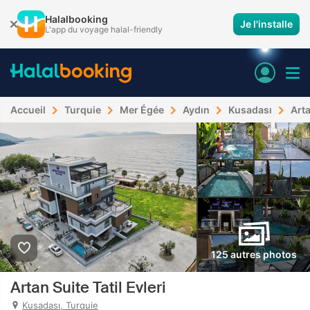
Halalbooking
Je l'installe
L'app du voyage halal-friendly
Accueil
Turquie
Mer Égée
Aydın
Kusadası
Arta
125 autres photos
Artan Suite Tatil Evleri
Kusadası, Turquie