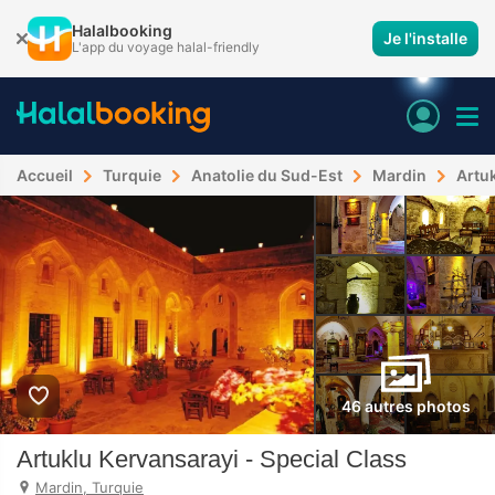
Halalbooking
Je l'installe
L'app du voyage halal-friendly
Accueil
Turquie
Anatolie du Sud-Est
Mardin
Artuk
46 autres photos
Artuklu Kervansarayi - Special Class
Mardin, Turquie