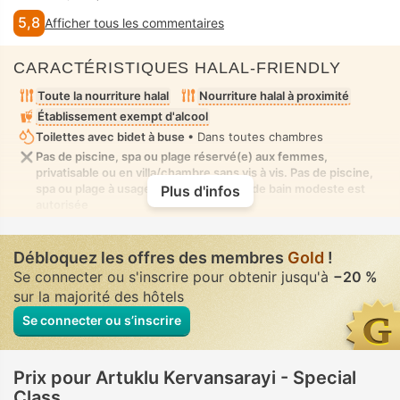
5,8
Afficher tous les commentaires
CARACTÉRISTIQUES HALAL-FRIENDLY
Toute la nourriture halal
Nourriture halal à proximité
Établissement exempt d'alcool
Toilettes avec bidet à buse
• Dans toutes chambres
Pas de piscine, spa ou plage réservé(e) aux femmes,
privatisable ou en villa/chambre sans vis à vis. Pas de piscine,
spa ou plage à usage mixte où la tenue de bain modeste est
Plus d'infos
autorisée
Débloquez les offres des membres
Gold
!
Se connecter ou s'inscrire pour obtenir jusqu'à
−20 %
sur la majorité des hôtels
Se connecter ou s’inscrire
Prix pour Artuklu Kervansarayi - Special
Class