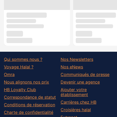
Qui sommes nous ?
Nos Newsletters
Voyage Halal ?
Nos eNews
Omra
Communiqués de presse
Nous alignons nos prix
Devenir une agence
HB Loyalty Club
Ajouter votre
établissement
Correspondance de statut
Carrières chez HB
Conditions de réservation
Croisières halal
Charte de confidentialité