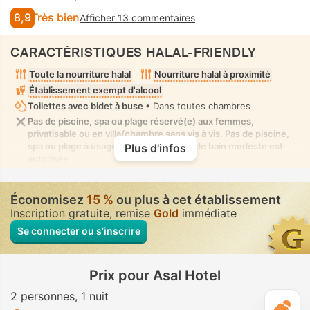
8,9
Très bien
Afficher 13 commentaires
CARACTÉRISTIQUES HALAL-FRIENDLY
Toute la nourriture halal
Nourriture halal à proximité
Établissement exempt d'alcool
Toilettes avec bidet à buse
• Dans toutes chambres
Pas de piscine, spa ou plage réservé(e) aux femmes,
privatisable ou en villa/chambre sans vis à vis. Pas de piscine,
spa ou plage à usage mixte où la tenue de bain modeste est
Plus d'infos
autorisée
Économisez
15 %
ou plus à cet établissement
Inscription gratuite, remise
Gold
immédiate
Se connecter ou s’inscrire
Prix pour Asal Hotel
2 personnes
1 nuit
M