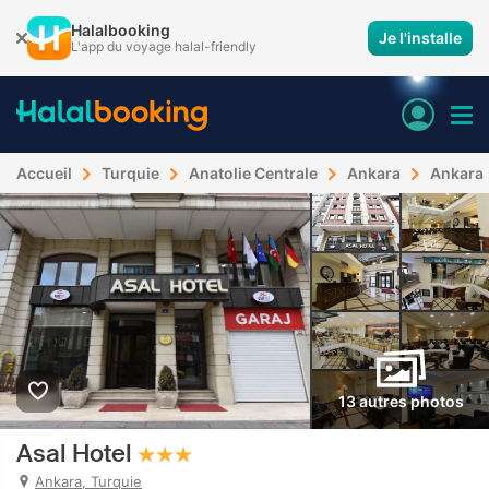
Halalbooking
Je l'installe
L'app du voyage halal-friendly
Accueil
Turquie
Anatolie Centrale
Ankara
Ankara
13 autres photos
Asal Hotel
Ankara, Turquie