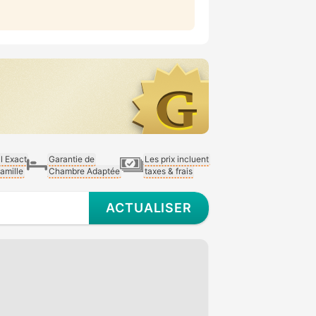
al Exact
Garantie de
Les prix incluent
Famille
Chambre Adaptée
taxes & frais
ACTUALISER