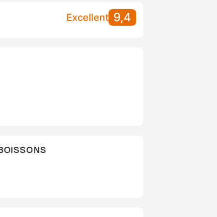
9,4
S
Excellent
 BOISSONS