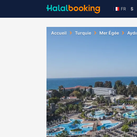
FR
$
Accueil
Turquie
Mer Égée
Aydı