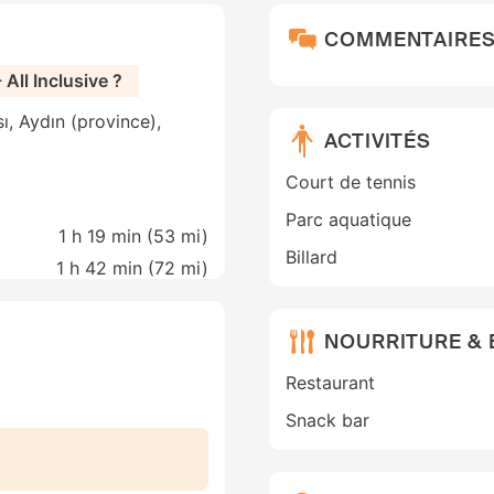
COMMENTAIRE
All Inclusive ?
ı, Aydın (province),
ACTIVITÉS
Court de tennis
Parc aquatique
1 h 19 min (
53 mi
)
Billard
1 h 42 min (
72 mi
)
NOURRITURE &
Restaurant
Snack bar