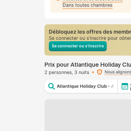
Dans toutes chambres
Débloquez les offres des memb
Se connecter ou s'inscrire pour obte
Se connecter ou s’inscrire
Prix pour Atlantique Holiday Clu
2 personnes
3 nuits
Nous alignons
Atlantique Holiday Club - All Inclus