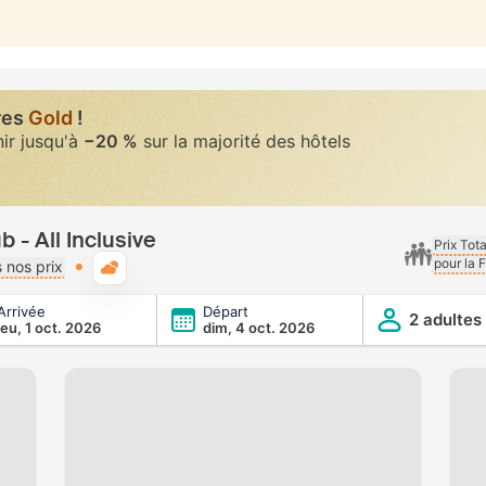
res
Gold
!
nir jusqu'à
−20 %
sur la majorité des hôtels
b - All Inclusive
Prix Tot
pour la 
Météo typique
 nos prix
Arrivée
Départ
ive
2 adultes
jeu, 1 oct. 2026
dim, 4 oct. 2026