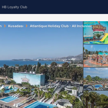
HB Loyalty Club
n
Kusadası
Atlantique Holiday Club - All Inclusive