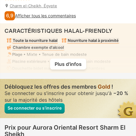
Charm el-Cheikh, Égypte
6,9
Afficher tous les commentaires
CARACTÉRISTIQUES HALAL-FRIENDLY
Toute la nourriture halal
Nourriture halal à proximité
Chambre exempte d'alcool
Plage
• Mixte • Tenue de bain modeste
Piscine extérieure
• Mixte • Tenue de bain modeste
Plus d'infos
Douchette bidet manuel
• Dans toutes chambres
Débloquez les offres des membres
Gold
!
Se connecter ou s'inscrire pour obtenir jusqu'à
−20 %
sur la majorité des hôtels
Se connecter ou s’inscrire
Prix pour Aurora Oriental Resort Sharm El
Sheikh