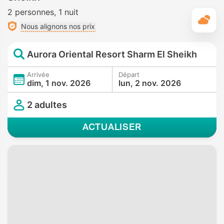
2 personnes
1 nuit
M
Nous alignons nos prix
Aurora Oriental Resort Sharm El Sheikh
Arrivée
Départ
dim, 1 nov. 2026
lun, 2 nov. 2026
2 adultes
ACTUALISER