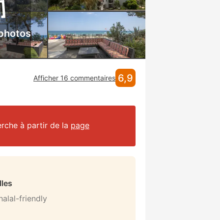
 photos
6,9
Afficher 16 commentaires
erche à partir de la
page
lles
alal-friendly