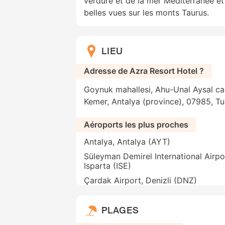
verdure et de la mer Méditerranée e
belles vues sur les monts Taurus.
LIEU
Adresse de Azra Resort Hotel ?
Goynuk mahallesi, Ahu-Unal Aysal c
Kemer, Antalya (province), 07985, Tu
Aéroports les plus proches
Antalya, Antalya (AYT)
Süleyman Demirel International Airpo
Isparta (ISE)
Çardak Airport, Denizli (DNZ)
PLAGES