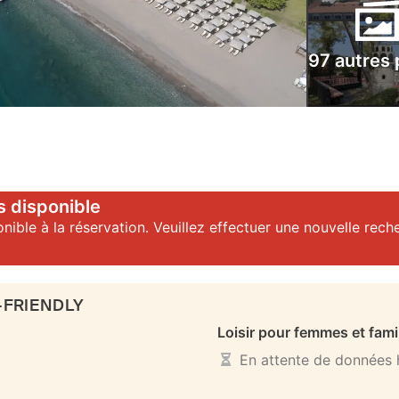
97 autres
s disponible
onible à la réservation. Veuillez effectuer une nouvelle rech
-FRIENDLY
Loisir pour femmes et fami
En attente de données h