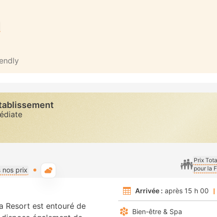
iendly
établissement
diate
Prix Tot
pour la 
Météo typique
 nos prix
Arrivée :
après 15 h 00
ra Resort est entouré de
Bien-être & Spa