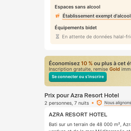
Espaces sans alcool
Établissement exempt d'alcool
Équipements bidet
En attente de données halal-fr
Économisez
10 %
ou plus à cet 
Inscription gratuite, remise
Gold
immé
Se connecter ou s’inscrire
Prix pour Azra Resort Hotel
2 personnes
7 nuits
Nous alignons
AZRA RESORT HOTEL
Bati sur un terrain de 48 000 m², Az