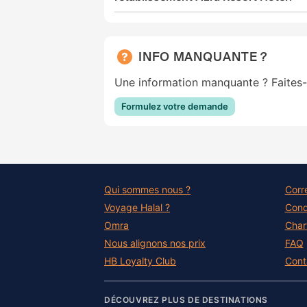
INFO MANQUANTE ?
Une information manquante ? Faites-
Formulez votre demande
Qui sommes nous ?
Corr
Voyage Halal ?
Cond
Omra
Chart
Nous alignons nos prix
FAQ
HB Loyalty Club
Cont
DÉCOUVREZ PLUS DE DESTINATIONS