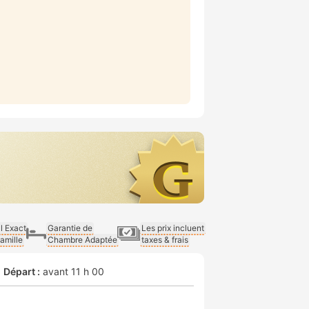
al Exact
Garantie de
Les prix incluent
Famille
Chambre Adaptée
taxes & frais
Départ :
avant 11 h 00