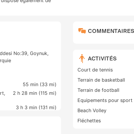
t dispose également de
COMMENTAIRE
addesi No:39, Goynuk,
ACTIVITÉS
rquie
Court de tennis
Terrain de basketball
55 min (
33 mi
)
Terrain de football
rt,
2 h 28 min (
115 mi
)
Equipements pour sport 
3 h 3 min (
131 mi
)
Beach Volley
Fléchettes