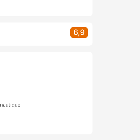
6,9
S
nautique