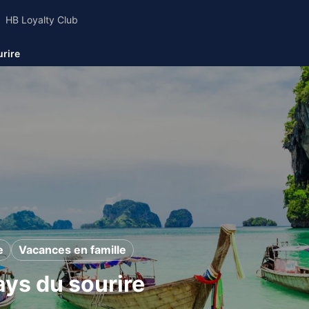
HB Loyalty Club
urire
e
Vacances en famille
ays du sourire