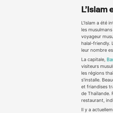
L’Islam 
L'Islam a été i
les musulmans 
voyageur musul
halal-friendly
leur nombre es
La capitale,
Ba
visiteurs musul
les régions tha
s'installe. Bea
et friandises t
de Thaïlande.
restaurant, ind
Il y a actuell