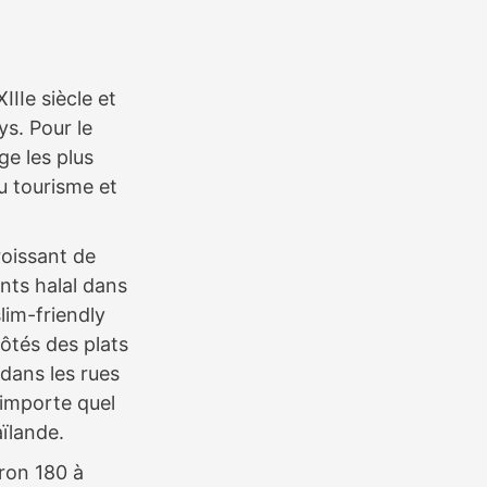
IIe siècle et
ys. Pour le
ge les plus
u tourisme et
roissant de
ants halal dans
lim-friendly
côtés des plats
 dans les rues
importe quel
aïlande.
ron 180 à