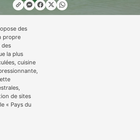
propose des
n propre
e des
e la plus
ulées, cuisine
mpressionnante,
ette
strales,
ion de sites
le « Pays du