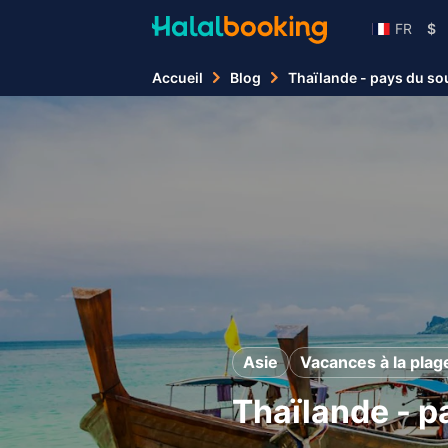
FR
$
Accueil
Blog
Thaïlande - pays du so
Asie
Vacances à la plag
Thaïlande - p