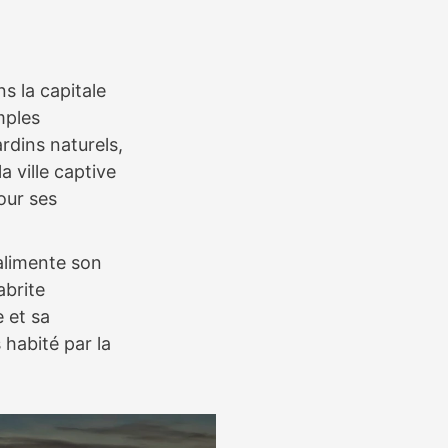
s la capitale
mples
rdins naturels,
a ville captive
our ses
alimente son
 abrite
 et sa
 habité par la