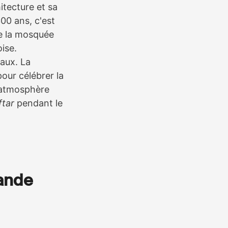
itecture et sa
00 ans, c'est
de la mosquée
oise.
naux. La
our célébrer la
e atmosphère
ftar
pendant le
lande