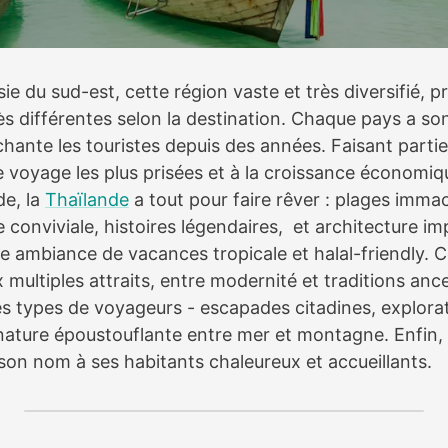
ie du sud-est, cette région vaste et très diversifié, 
ès différentes selon la destination. Chaque pays a so
hante les touristes depuis des années. Faisant parti
e voyage les plus prisées et à la croissance économiqu
e, la
Thaïlande
a tout pour faire rêver : plages immac
e conviviale, histoires légendaires, et architecture i
ne ambiance de vacances tropicale et halal-friendly. C
 multiples attraits, entre modernité et traditions ance
les types de voyageurs - escapades citadines, explorat
 nature époustouflante entre mer et montagne. Enfin, 
 son nom à ses habitants chaleureux et accueillants.