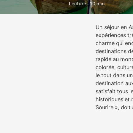
Lecture : 10 min
Un séjour en As
expériences tr
charme qui enc
destinations d
rapide au mond
colorée, cultur
le tout dans u
destination aux
satisfait tous 
historiques et
Sourire », doit