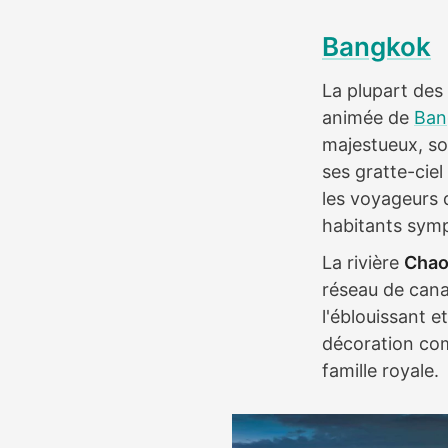
Bangkok
La plupart des
animée de
Ban
majestueux, son
ses gratte-ciel
les voyageurs 
habitants symp
La rivière
Chao
réseau de cana
l'éblouissant e
décoration com
famille royale.