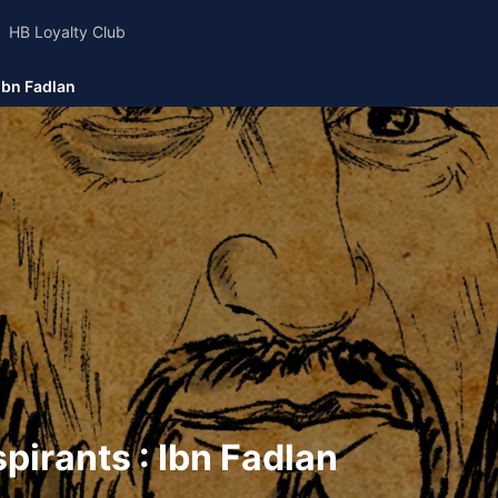
HB Loyalty Club
Ibn Fadlan
pirants : Ibn Fadlan