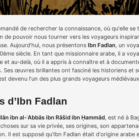
emandé de rechercher la connaissance, où qu'elle se t
n de pouvoir nous tourner vers les voyageurs inspira
sse. Aujourd'hui, nous présentons
Ibn Fadlan
, un voy
ème siècle. En tant que missionnaire arabe, il a vo
e et au-delà, où il a appris à connaître et à documente
 Ses œuvres brillantes ont fasciné les historiens et s
l est devenu l'un des plus grands voyageurs médiévau
s d’Ibn Fadlan
lān ibn al-ʿAbbās ibn Rāšid ibn Ḥammād
, est né à B
 choses sur sa vie privée, ses origines, son apparten
n. Il est supposé qu'Ibn Fadlan était d'origine arabe 