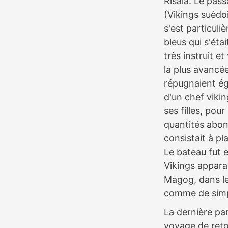
Risala. Le pas
(Vikings suédoi
s'est particul
bleus qui s'étai
très instruit e
la plus avancé
répugnaient ég
d'un chef vikin
ses filles, pou
quantités abond
consistait à pl
Le bateau fut e
Vikings appara
Magog, dans le
comme de simp
La dernière pa
voyage de retou