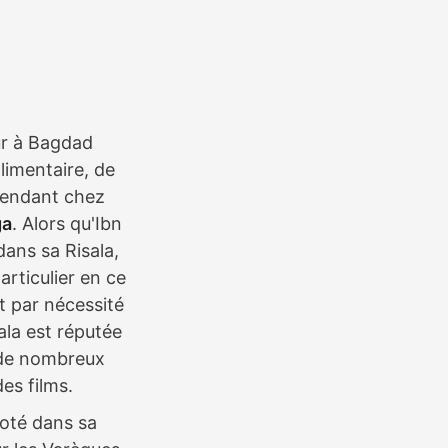
ur à Bagdad
limentaire, de
 rendant chez
ga
. Alors qu'Ibn
dans sa Risala,
articulier en ce
t par nécessité
ala est réputée
é de nombreux
es films.
noté dans sa