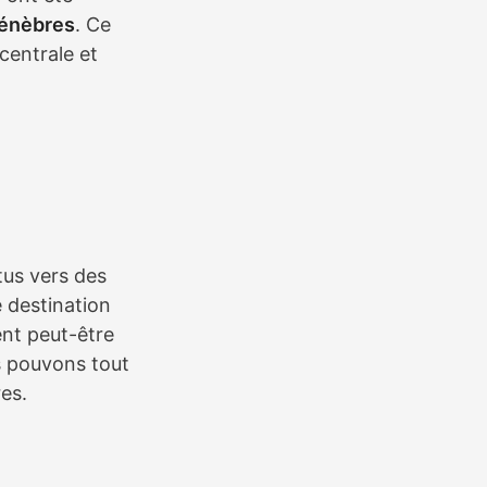
ténèbres
. Ce
 centrale et
tus vers des
 destination
ent peut-être
s pouvons tout
es.