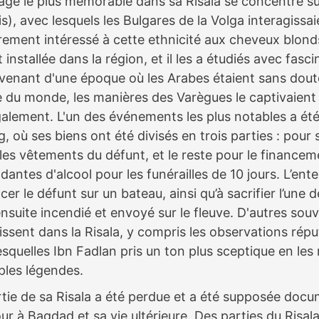
sage le plus mémorable dans sa Risala se concentre s
s), avec lesquels les Bulgares de la Volga interagissai
ièrement intéressé à cette ethnicité aux cheveux blond
t installée dans la région, et il les a étudiés avec fasc
t venant d'une époque où les Arabes étaient sans doute 
e du monde, les manières des Varègues le captivaient 
alement. L'un des événements les plus notables a été
g, où ses biens ont été divisés en trois parties : pou
r les vêtements du défunt, et le reste pour le finance
antes d'alcool pour les funérailles de 10 jours. L’en
acer le défunt sur un bateau, ainsi qu’à sacrifier l’une 
nsuite incendié et envoyé sur le fleuve. D'autres sou
issent dans la Risala, y compris les observations rép
squelles Ibn Fadlan pris un ton plus sceptique en les
les légendes.
rtie de sa Risala a été perdue et a été supposée doc
r à Bagdad et sa vie ultérieure. Des parties du Risal