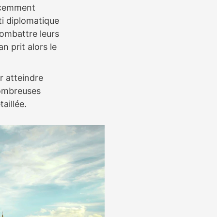
récemment
ti diplomatique
 combattre leurs
 prit alors le
r atteindre
nombreuses
aillée.