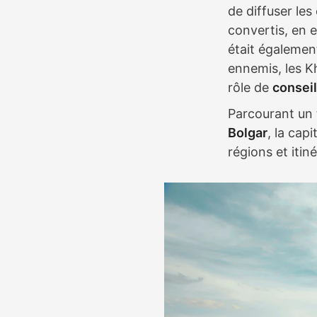
de diffuser le
convertis, en e
était également
ennemis, les K
rôle de
conseil
Parcourant un 
Bolgar
, la cap
régions et itin