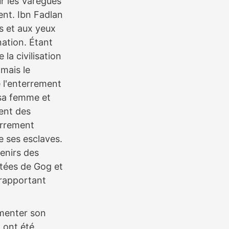
ur les Varègues
ent. Ibn Fadlan
s et aux yeux
ination. Étant
la civilisation
mais le
 l'enterrement
r sa femme et
ment des
terrement
de ses esclaves.
venirs des
utées de Gog et
 rapportant
umenter son
a ont été