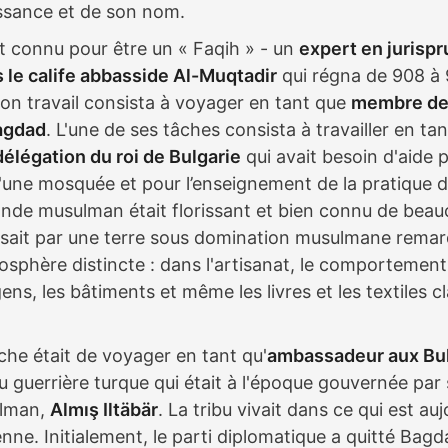
issance et de son nom.
it connu pour être un « Faqih » - un
expert en jurisp
 le calife abbasside Al-Muqtadir
qui régna de 908 à 
son travail consista à voyager en tant que
membre de
Bagdad
. L'une de ses tâches consista à travailler en ta
délégation du roi de Bulgarie
qui avait besoin d'aide p
'une mosquée et pour l’enseignement de la pratique de
onde musulman était florissant et bien connu de beau
sait par une terre sous domination musulmane rema
osphère distincte : dans l'artisanat, le comportement 
ns, les bâtiments et même les livres et les textiles cl
che était de voyager en tant qu'
ambassadeur aux Bul
bu guerrière turque qui était à l'époque gouvernée par
ulman,
Almış Iltäbär
. La tribu vivait dans ce qui est auj
nne. Initialement, le parti diplomatique a quitté Bagd