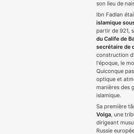
son lieu de na
Ibn Fadlan éta
islamique sous
partir de 921, 
du Calife de 
secrétaire de 
construction d
l'époque, le m
Quiconque pas
optique et atm
manières des ge
islamique.
Sa première tâ
Volga
, une tri
dirigeant mus
Russie europée