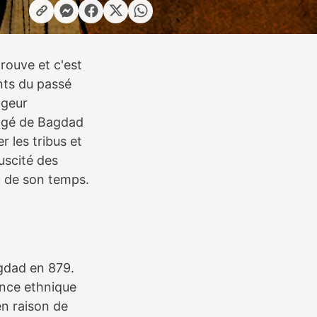
rouve et c'est
nts du passé
ageur
yagé de Bagdad
r les tribus et
uscité des
x de son temps.
agdad en 879.
ance ethnique
en raison de