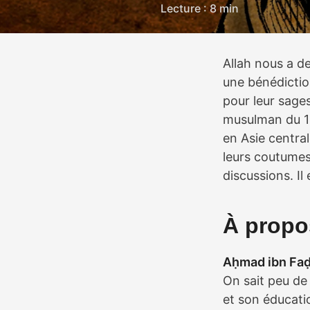
Lecture : 8 min
Allah nous a d
une bénédictio
pour leur sage
musulman du 10
en Asie central
leurs coutumes.
discussions. I
À propo
Aḥmad ibn Faḍ
On sait peu de
et son éducatio