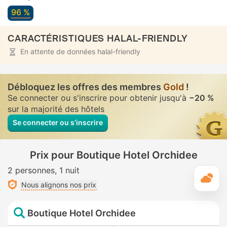
96 %
CARACTÉRISTIQUES HALAL-FRIENDLY
En attente de données halal-friendly
Débloquez les offres des membres
Gold
!
Se connecter ou s'inscrire pour obtenir jusqu'à
−20 %
sur la majorité des hôtels
Se connecter ou s’inscrire
Prix pour Boutique Hotel Orchidee
2 personnes
1 nuit
M
Nous alignons nos prix
Boutique Hotel Orchidee