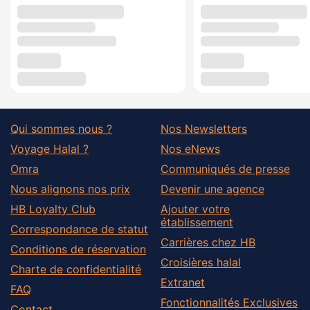
Qui sommes nous ?
Nos Newsletters
Voyage Halal ?
Nos eNews
Omra
Communiqués de presse
Nous alignons nos prix
Devenir une agence
HB Loyalty Club
Ajouter votre
établissement
Correspondance de statut
Carrières chez HB
Conditions de réservation
Croisières halal
Charte de confidentialité
Extranet
FAQ
Fonctionnalités Exclusives
Contact