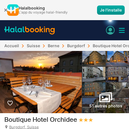
Halalbooking
Je l'installe
L'app du voyage halal-friendly
Accueil
Suisse
Berne
Burgdorf
Boutique Hotel Or
51 autres photos
Boutique Hotel Orchidee
Burgdorf, Suisse