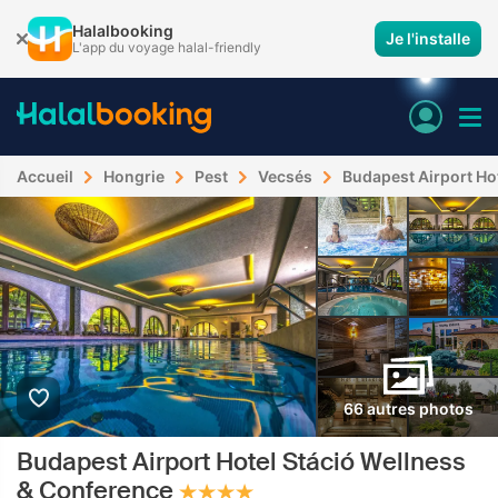
Halalbooking
Je l'installe
L'app du voyage halal-friendly
Accueil
Hongrie
Pest
Vecsés
Budapest Airport Ho
66 autres photos
Budapest Airport Hotel Stáció Wellness
& Conference