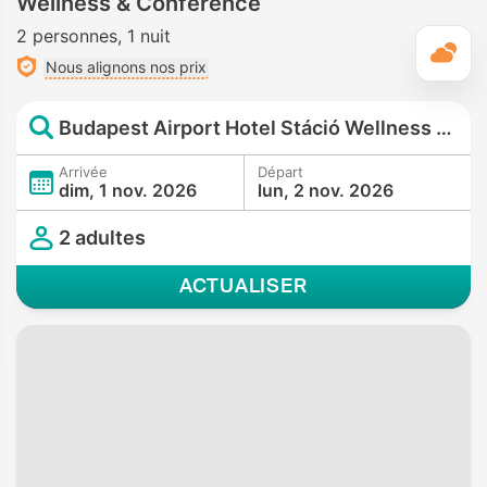
Wellness & Conference
2 personnes
1 nuit
M
Nous alignons nos prix
Budapest Airport Hotel Stáció Wellness & Conference
Arrivée
Départ
dim, 1 nov. 2026
lun, 2 nov. 2026
2 adultes
ACTUALISER