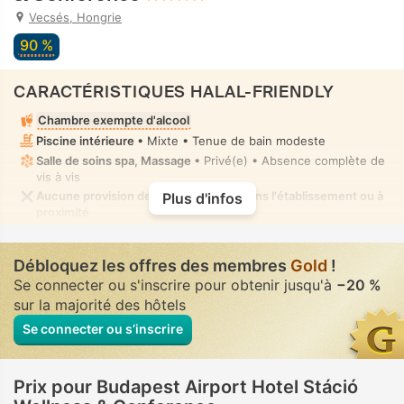
Vecsés, Hongrie
90 %
CARACTÉRISTIQUES HALAL-FRIENDLY
Chambre exempte d'alcool
Piscine intérieure
• Mixte • Tenue de bain modeste
Salle de soins spa, Massage
• Privé(e) • Absence complète de
vis à vis
Aucune provision de nourriture halal dans l'établissement ou à
Plus d'infos
proximité
Débloquez les offres des membres
Gold
!
Se connecter ou s'inscrire pour obtenir jusqu'à
−20 %
sur la majorité des hôtels
Se connecter ou s’inscrire
Prix pour Budapest Airport Hotel Stáció