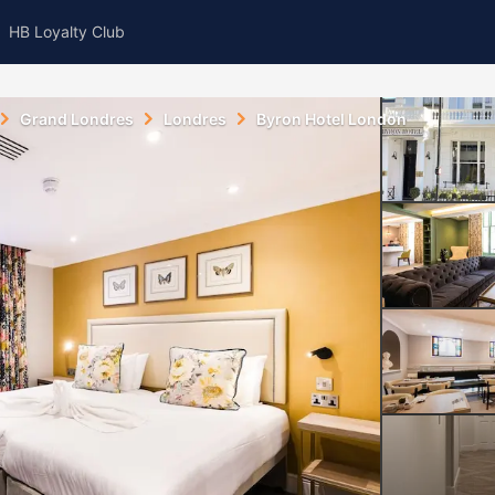
HB Loyalty Club
Grand Londres
Londres
Byron Hotel London