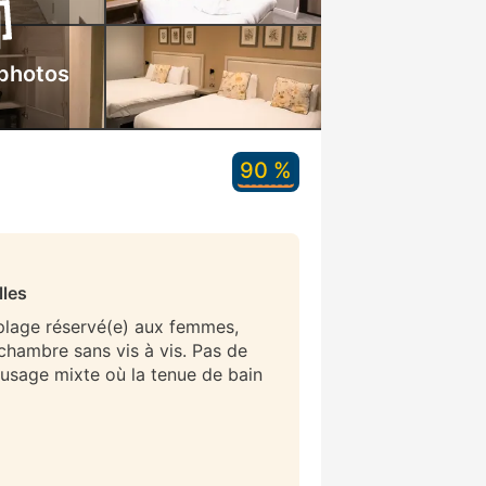
 photos
90 %
lles
 plage réservé(e) aux femmes,
/chambre sans vis à vis. Pas de
 usage mixte où la tenue de bain