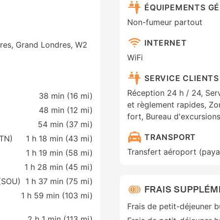
ÉQUIPEMENTS G
Non-fumeur partout
INTERNET
res, Grand Londres, W2
WiFi
SERVICE CLIENTS
Réception 24 h / 24, Ser
38 min (
16 mi
)
et règlement rapides, Z
48 min (
12 mi
)
fort, Bureau d'excursion
54 min (
37 mi
)
TRANSPORT
STN)
1 h 18 min (
43 mi
)
Transfert aéroport (paya
1 h 19 min (
58 mi
)
1 h 28 min (
45 mi
)
(SOU)
1 h 37 min (
75 mi
)
FRAIS SUPPLÉM
1 h 59 min (
103 mi
)
Frais de petit-déjeuner b
2 h 1 min (
113 mi
)