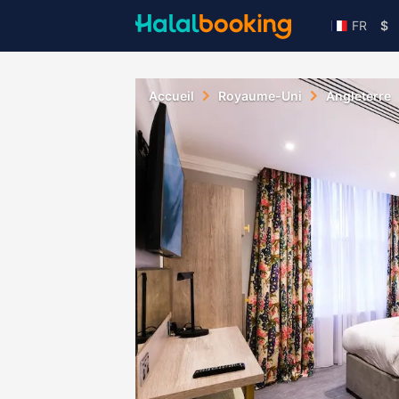
FR
$
Accueil
Royaume-Uni
Angleterre