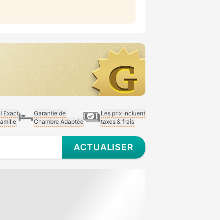
al Exact
Garantie de
Les prix incluent
Famille
Chambre Adaptée
taxes & frais
ACTUALISER