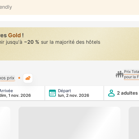
iendly
res
Gold
!
nir jusqu'à
−20 %
sur la majorité des hôtels
Prix Tot
pour la 
Météo typique
os prix
Arrivée
Départ
2 adultes
dim, 1 nov. 2026
lun, 2 nov. 2026