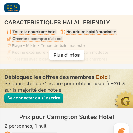
86 %
CARACTÉRISTIQUES HALAL-FRIENDLY
Toute la nourriture halal
Nourriture halal à proximité
Chambre exempte d'alcool
Plage
• Mixte • Tenue de bain modeste
Piscine extérieure
• Mixte • Tenue de bain modeste
Plus d'infos
Toilettes avec bidet à buse
• Dans toutes chambres
Débloquez les offres des membres
Gold
!
Se connecter ou s'inscrire pour obtenir jusqu'à
−20 %
sur la majorité des hôtels
Se connecter ou s’inscrire
Prix pour Carrington Suites Hotel
2 personnes
1 nuit
M