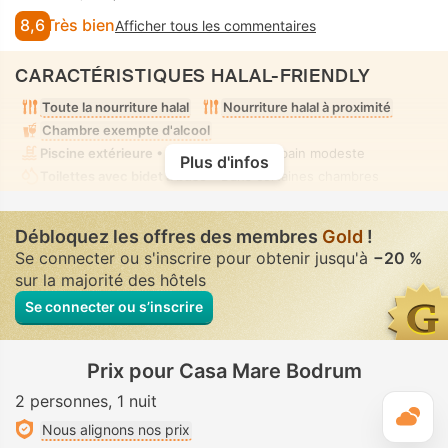
8,6
Très bien
Afficher tous les commentaires
CARACTÉRISTIQUES HALAL-FRIENDLY
Toute la nourriture halal
Nourriture halal à proximité
Chambre exempte d'alcool
Piscine extérieure
• Mixte • Tenue de bain modeste
Plus d'infos
Toilettes avec bidet à buse
• Dans certaines chambres
Débloquez les offres des membres
Gold
!
Se connecter ou s'inscrire pour obtenir jusqu'à
−20 %
sur la majorité des hôtels
Se connecter ou s’inscrire
Prix pour Casa Mare Bodrum
2 personnes
1 nuit
M
Nous alignons nos prix