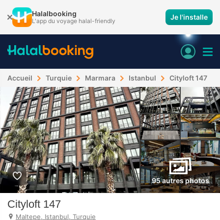
Halalbooking
Je l'installe
L'app du voyage halal-friendly
Accueil
Turquie
Marmara
Istanbul
Cityloft 147
95 autres photos
Cityloft 147
Maltepe, Istanbul, Turquie