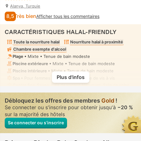
Alanya, Turquie
8,5
Très bien
Afficher tous les commentaires
CARACTÉRISTIQUES HALAL-FRIENDLY
Toute la nourriture halal
Nourriture halal à proximité
Chambre exempte d'alcool
Plage
• Mixte • Tenue de bain modeste
Piscine extérieure
• Mixte • Tenue de bain modeste
Piscine intérieure
• Mixte • Tenue de bain modeste
Plus d'infos
Spa
• Pour femmes • Absence complète de vis à vis
Centre Spa, Sauna, Bain de vapeur, Hammam, Salle de soins
spa, Massage
• Pour femmes • Absence complète de vis à vis
Toilettes avec bidet à buse
• Dans toutes chambres
Débloquez les offres des membres
Gold
!
Se connecter ou s'inscrire pour obtenir jusqu'à
−20 %
sur la majorité des hôtels
Se connecter ou s’inscrire