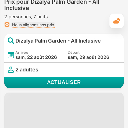
Prix pour Dizalya Palm Garden - All
Inclusive
2 personnes
7 nuits
M
Nous alignons nos prix
Dizalya Palm Garden - All Inclusive
Arrivée
Départ
sam, 22 août 2026
sam, 29 août 2026
2 adultes
ACTUALISER