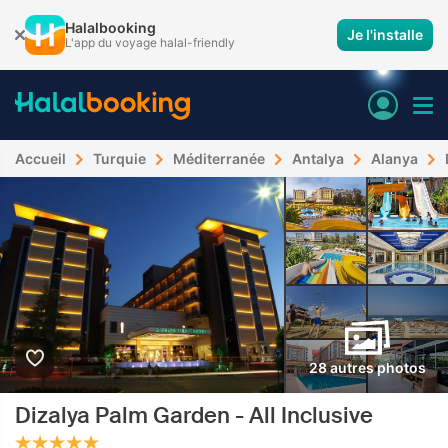
Halalbooking
Je l'installe
L'app du voyage halal-friendly
Accueil
Turquie
Méditerranée
Antalya
Alanya
28 autres photos
Dizalya Palm Garden - All Inclusive