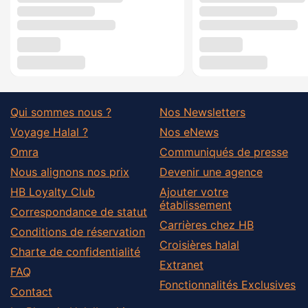
Qui sommes nous ?
Nos Newsletters
Voyage Halal ?
Nos eNews
Omra
Communiqués de presse
Nous alignons nos prix
Devenir une agence
HB Loyalty Club
Ajouter votre
établissement
Correspondance de statut
Carrières chez HB
Conditions de réservation
Croisières halal
Charte de confidentialité
Extranet
FAQ
Fonctionnalités Exclusives
Contact