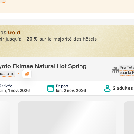
res
Gold
!
nir jusqu'à
−20 %
sur la majorité des hôtels
yoto Ekimae Natural Hot Spring
Prix Tot
pour la 
Météo typique
os prix
Arrivée
Départ
atural Hot Spring
2 adultes
dim, 1 nov. 2026
lun, 2 nov. 2026