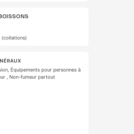
 BOISSONS
(collations)
ÉNÉRAUX
ision, Équipements pour personnes à
eur , Non-fumeur partout