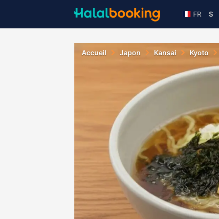
FR
$
Accueil
Japon
Kansai
Kyoto