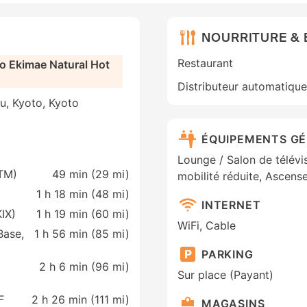
NOURRITURE &
Restaurant
o Ekimae Natural Hot
Distributeur automatique 
u, Kyoto, Kyoto
ÉQUIPEMENTS G
Lounge / Salon de télév
ITM)
49 min (
29 mi
)
mobilité réduite, Ascens
1 h 18 min (
48 mi
)
INTERNET
KIX)
1 h 19 min (
60 mi
)
WiFi, Cable
Base,
1 h 56 min (
85 mi
)
PARKING
2 h 6 min (
96 mi
)
Sur place (Payant)
F
2 h 26 min (
111 mi
)
MAGASINS