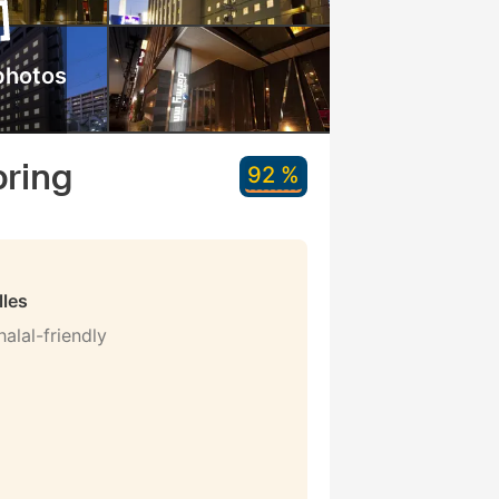
photos
pring
92 %
lles
alal-friendly