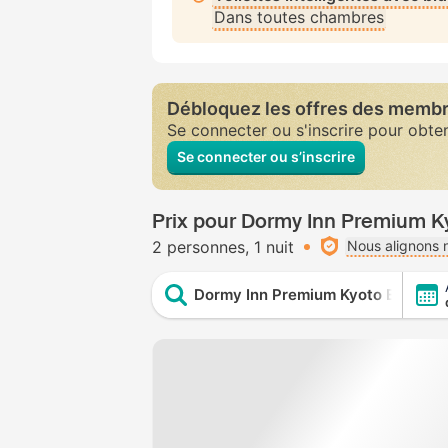
Dans toutes chambres
Débloquez les offres des memb
Se connecter ou s'inscrire pour obte
Se connecter ou s’inscrire
Prix pour Dormy Inn Premium K
2 personnes
1 nuit
Nous alignons n
Dormy Inn Premium Kyoto Ekimae N