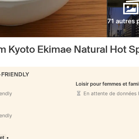
71 autres 
 Kyoto Ekimae Natural Hot S
-FRIENDLY
Loisir pour femmes et fami
iendly
En attente de données h
iendly
det
•