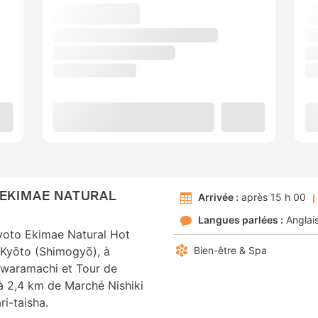
 EKIMAE NATURAL
Arrivée :
après 15 h 00
Langues parlées :
Anglai
yoto Ekimae Natural Hot
à Kyōto (Shimogyō), à
Bien-être & Spa
awaramachi et Tour de
à 2,4 km de Marché Nishiki
ri-taisha.