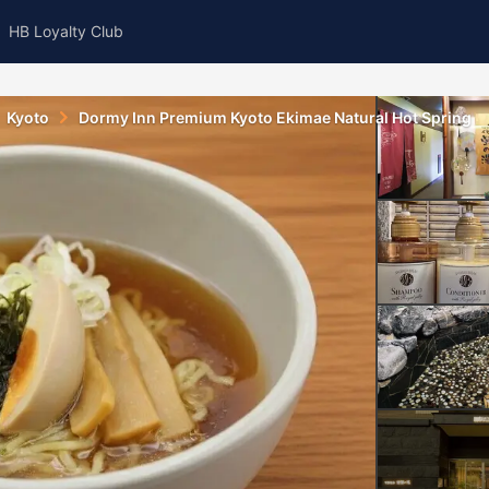
HB Loyalty Club
Kyoto
Dormy Inn Premium Kyoto Ekimae Natural Hot Spring