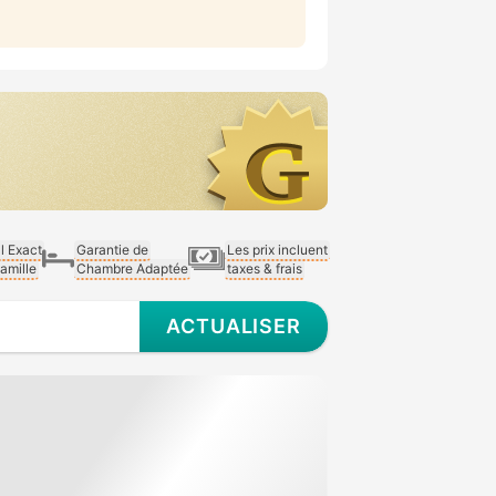
al Exact
Garantie de
Les prix incluent
Famille
Chambre Adaptée
taxes & frais
ACTUALISER