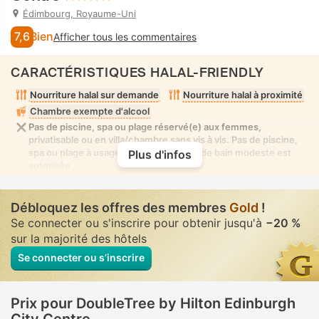
Édimbourg, Royaume-Uni
7,6
Bien
Afficher tous les commentaires
CARACTÉRISTIQUES HALAL-FRIENDLY
Nourriture halal sur demande
Nourriture halal à proximité
Chambre exempte d'alcool
Pas de piscine, spa ou plage réservé(e) aux femmes,
privatisable ou en villa/chambre sans vis à vis. Pas de piscine,
spa ou plage à usage mixte où la tenue de bain modeste est
Plus d'infos
autorisée
Débloquez les offres des membres
Gold
!
Se connecter ou s'inscrire pour obtenir jusqu'à
−20 %
sur la majorité des hôtels
Se connecter ou s’inscrire
Prix pour DoubleTree by Hilton Edinburgh
City Centre