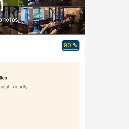
 photos
90 %
lles
alal-friendly