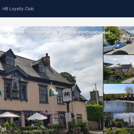
HB Loyalty Club
outh Wales
Crickhowell
Dragon Inn Crickhowell