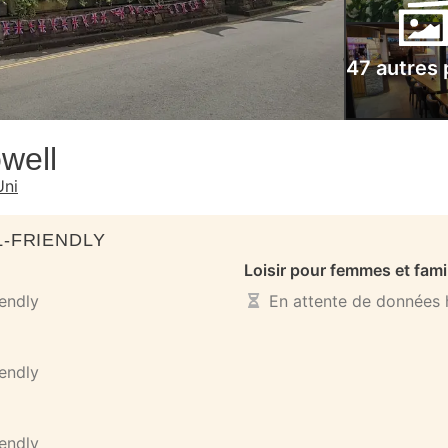
47 autres
well
Uni
-FRIENDLY
Loisir pour femmes et fami
iendly
En attente de données h
iendly
iendly