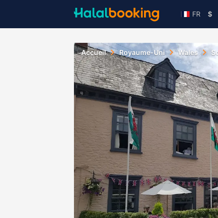
FR
$
Accueil
Royaume-Uni
Wales
S