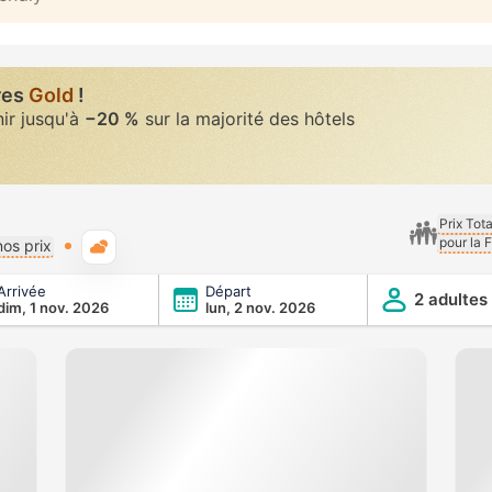
res
Gold
!
nir jusqu'à
−20 %
sur la majorité des hôtels
Prix Tot
pour la 
Météo typique
os prix
Arrivée
Départ
2 adultes
dim, 1 nov. 2026
lun, 2 nov. 2026