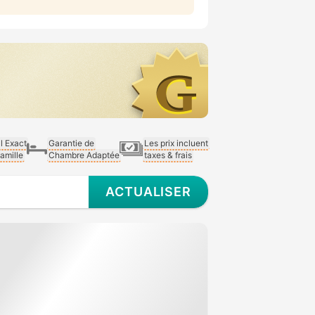
al Exact
Garantie de
Les prix incluent
Famille
Chambre Adaptée
taxes & frais
ACTUALISER