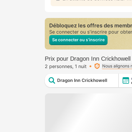
Débloquez les offres des memb
Se connecter ou s'inscrire pour obte
Se connecter ou s’inscrire
Prix pour Dragon Inn Crickhowell
2 personnes
1 nuit
Nous alignons n
Dragon Inn Crickhowell