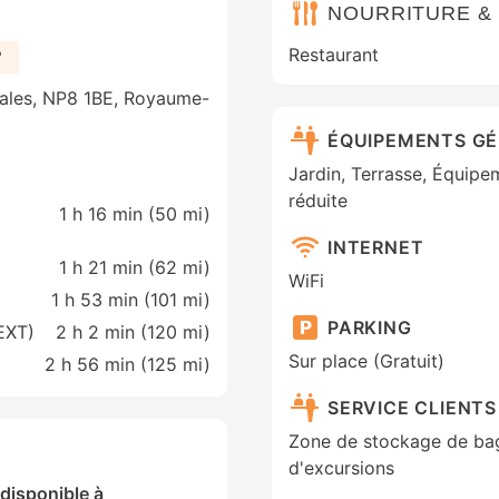
NOURRITURE &
Restaurant
?
Wales, NP8 1BE, Royaume-
ÉQUIPEMENTS G
Jardin, Terrasse, Équipe
réduite
1 h 16 min (
50 mi
)
INTERNET
1 h 21 min (
62 mi
)
WiFi
1 h 53 min (
101 mi
)
PARKING
(EXT)
2 h 2 min (
120 mi
)
Sur place (Gratuit)
2 h 56 min (
125 mi
)
SERVICE CLIENTS
Zone de stockage de bag
d'excursions
 disponible à