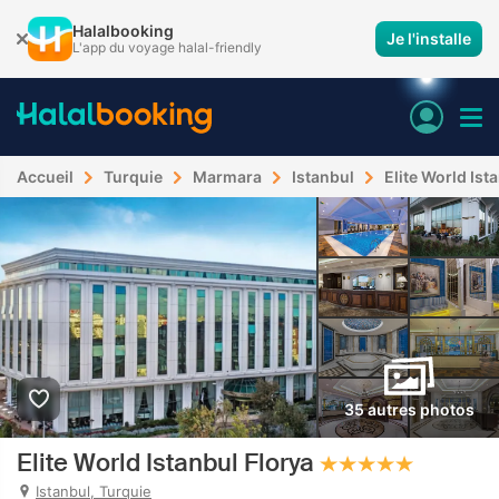
Halalbooking
Je l'installe
L'app du voyage halal-friendly
Accueil
Turquie
Marmara
Istanbul
Elite World Ist
35 autres photos
Elite World Istanbul Florya
Istanbul, Turquie