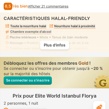
8,5
Très bien
Afficher 21 commentaires
CARACTÉRISTIQUES HALAL-FRIENDLY
Toute la nourriture halal
Nourriture halal à proximité
Chambre exempte d'alcool
Piscine intérieure
• Mixte • Tenue de bain modeste
Massage
• Privé(e) • Absence complète de vis à vis
Plus d'infos
Toilettes avec bidet à buse
• Dans toutes chambres
Débloquez les offres des membres
Gold
!
Se connecter ou s'inscrire pour obtenir jusqu'à
−20 %
sur la majorité des hôtels
Se connecter ou s’inscrire
Prix pour Elite World Istanbul Florya
2 personnes
1 nuit
M