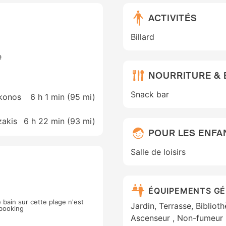
ACTIVITÉS
Billard
e
NOURRITURE &
Snack bar
ykonos
6 h 1 min (
95 mi
)
zakis
6 h 22 min (
93 mi
)
POUR LES ENFA
Salle de loisirs
ÉQUIPEMENTS G
 bain sur cette plage n'est
Jardin, Terrasse, Bibliot
lbooking
Ascenseur , Non-fumeur 