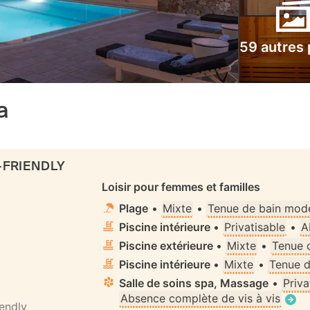
59 autres
a
-FRIENDLY
Loisir pour femmes et familles
Plage
•
Mixte
•
Tenue de bain mode
Piscine intérieure
•
Privatisable
•
A
Piscine extérieure
•
Mixte
•
Tenue 
Piscine intérieure
•
Mixte
•
Tenue d
Salle de soins spa, Massage
•
Priva
Absence complète de vis à vis
iendly