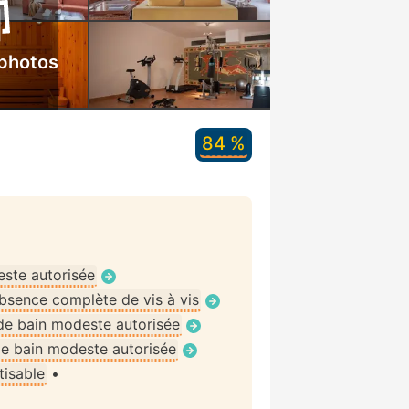
 photos
84 %
ste autorisée
bsence complète de vis à vis
de bain modeste autorisée
e bain modeste autorisée
tisable
•