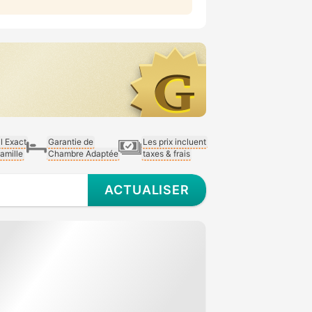
al Exact
Garantie de
Les prix incluent
Famille
Chambre Adaptée
taxes & frais
ACTUALISER