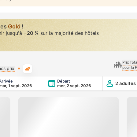
res
Gold
!
nir jusqu'à
−20 %
sur la majorité des hôtels
Prix Tot
pour la 
Météo typique
os prix
Arrivée
Départ
2 adultes
mar, 1 sept. 2026
mer, 2 sept. 2026