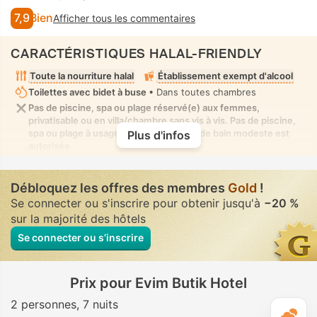
7,9
Bien
Afficher tous les commentaires
CARACTÉRISTIQUES HALAL-FRIENDLY
Toute la nourriture halal
Établissement exempt d'alcool
Toilettes avec bidet à buse
• Dans toutes chambres
Pas de piscine, spa ou plage réservé(e) aux femmes,
privatisable ou en villa/chambre sans vis à vis. Pas de piscine,
spa ou plage à usage mixte où la tenue de bain modeste est
Plus d'infos
autorisée
Débloquez les offres des membres
Gold
!
Se connecter ou s'inscrire pour obtenir jusqu'à
−20 %
sur la majorité des hôtels
Se connecter ou s’inscrire
Prix pour Evim Butik Hotel
2 personnes
7 nuits
M