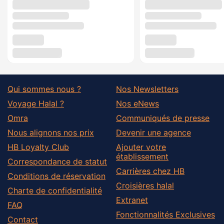
Qui sommes nous ?
Nos Newsletters
Voyage Halal ?
Nos eNews
Omra
Communiqués de presse
Nous alignons nos prix
Devenir une agence
HB Loyalty Club
Ajouter votre
établissement
Correspondance de statut
Carrières chez HB
Conditions de réservation
Croisières halal
Charte de confidentialité
Extranet
FAQ
Fonctionnalités Exclusives
Contact