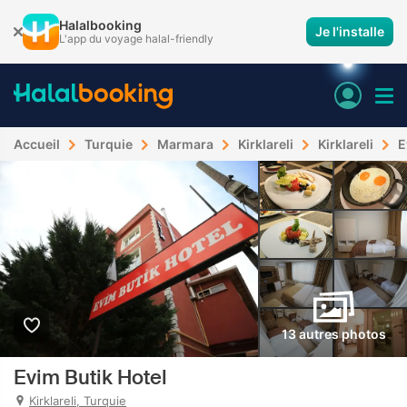
Halalbooking
Je l'installe
L'app du voyage halal-friendly
Accueil
Turquie
Marmara
Kirklareli
Kirklareli
E
13 autres photos
Evim Butik Hotel
Kirklareli, Turquie