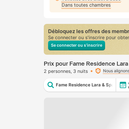
Dans toutes chambres
Débloquez les offres des memb
Se connecter ou s'inscrire pour obte
Se connecter ou s’inscrire
Prix pour Fame Residence Lara &
2 personnes
3 nuits
Nous alignons
Fame Residence Lara & Spa - All In