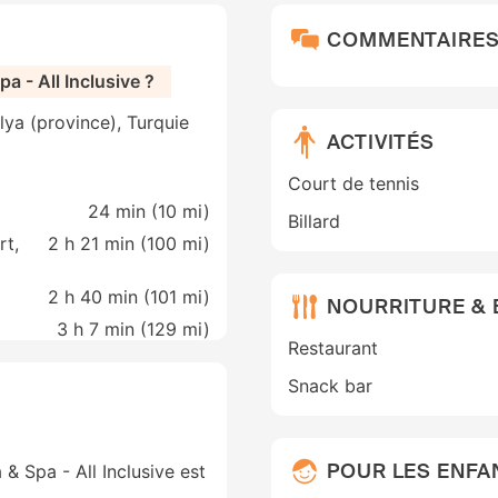
COMMENTAIRE
 - All Inclusive ?
lya (province), Turquie
ACTIVITÉS
Court de tennis
24 min (
10 mi
)
Billard
rt,
2 h 21 min (
100 mi
)
2 h 40 min (
101 mi
)
NOURRITURE &
3 h 7 min (
129 mi
)
Restaurant
Snack bar
POUR LES ENFA
 & Spa - All Inclusive est