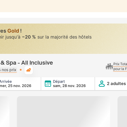
res
Gold
!
nir jusqu'à
−20 %
sur la majorité des hôtels
 Spa - All Inclusive
Prix Tot
pour la 
Météo typique
 nos prix
Arrivée
Départ
clusive
2 adultes
mer, 25 nov. 2026
sam, 28 nov. 2026