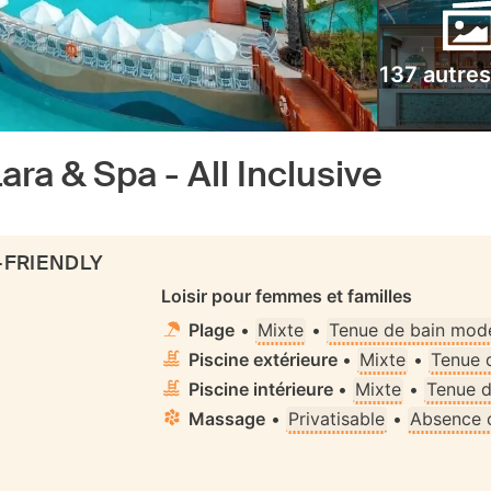
137 autre
a & Spa - All Inclusive
-FRIENDLY
Loisir pour femmes et familles
Plage
•
Mixte
•
Tenue de bain mode
Piscine extérieure
•
Mixte
•
Tenue 
Piscine intérieure
•
Mixte
•
Tenue d
Massage
•
Privatisable
•
Absence c