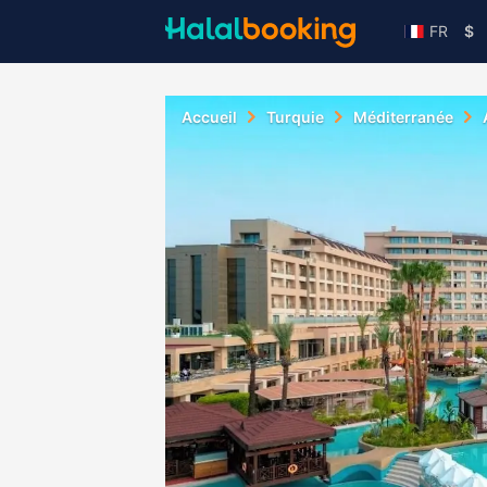
FR
$
Accueil
Turquie
Méditerranée