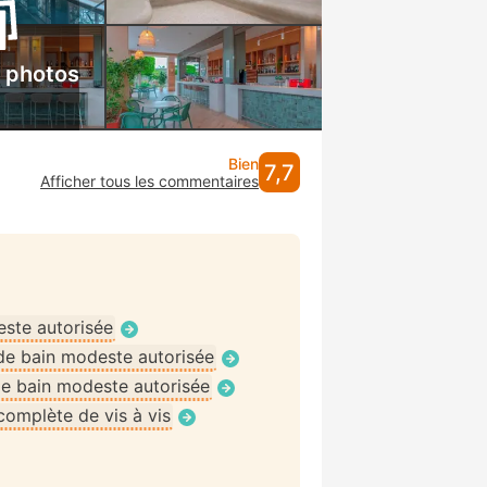
s photos
Bien
7,7
Afficher tous les commentaires
ste autorisée
de bain modeste autorisée
e bain modeste autorisée
omplète de vis à vis