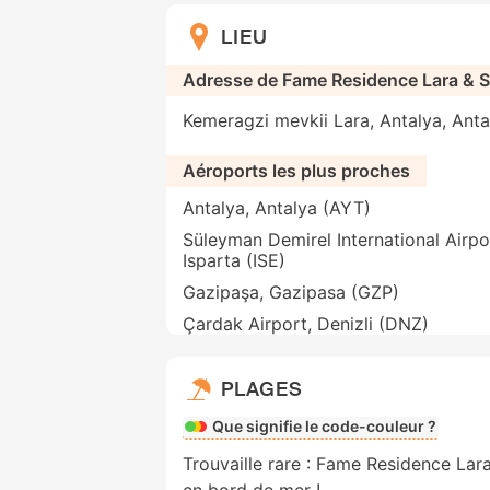
LIEU
Adresse de Fame Residence Lara & Spa
Kemeragzi mevkii Lara, Antalya, Anta
Aéroports les plus proches
Antalya, Antalya (AYT)
Süleyman Demirel International Airpo
Isparta (ISE)
Gazipaşa, Gazipasa (GZP)
Çardak Airport, Denizli (DNZ)
PLAGES
Que signifie le code-couleur ?
Trouvaille rare : Fame Residence Lara
en bord de mer !