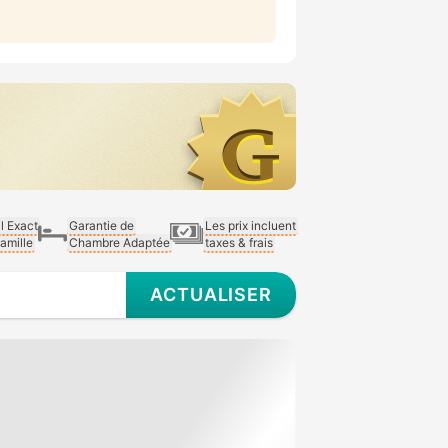
al Exact
Garantie de
Les prix incluent
Famille
Chambre Adaptée
taxes & frais
ACTUALISER