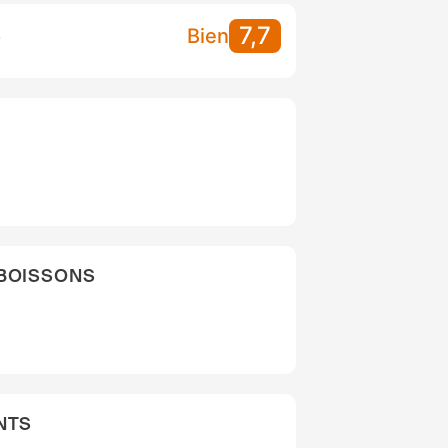
7,7
S
Bien
 BOISSONS
NTS