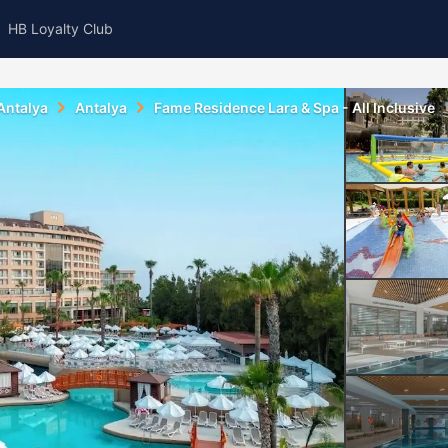
HB Loyalty Club
Antalya
Antalya
Fame Residence Lara & Spa - All Inclusive