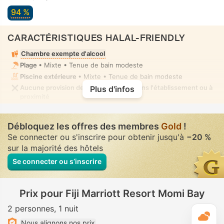
94 %
CARACTÉRISTIQUES HALAL-FRIENDLY
Chambre exempte d'alcool
Plage
• Mixte • Tenue de bain modeste
Piscine extérieure
• Mixte • Tenue de bain modeste
Aucune provision de nourriture halal dans l'établissement ou à
Plus d'infos
proximité
Débloquez les offres des membres
Gold
!
Se connecter ou s'inscrire pour obtenir jusqu'à
−20 %
sur la majorité des hôtels
Se connecter ou s’inscrire
Prix pour Fiji Marriott Resort Momi Bay
2 personnes
1 nuit
M
Nous alignons nos prix