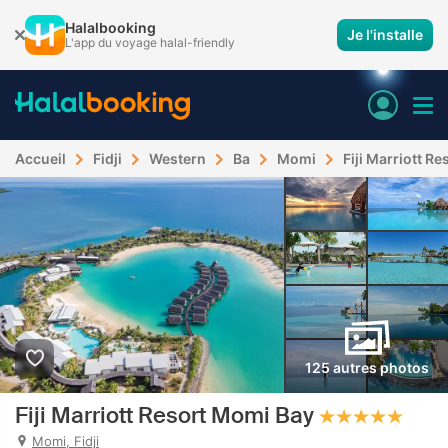
Halalbooking
Je l'installe
L'app du voyage halal-friendly
Accueil
Fidji
Western
Ba
Momi
Fiji Marriott R
125 autres photos
Fiji Marriott Resort Momi Bay
Momi, Fidji