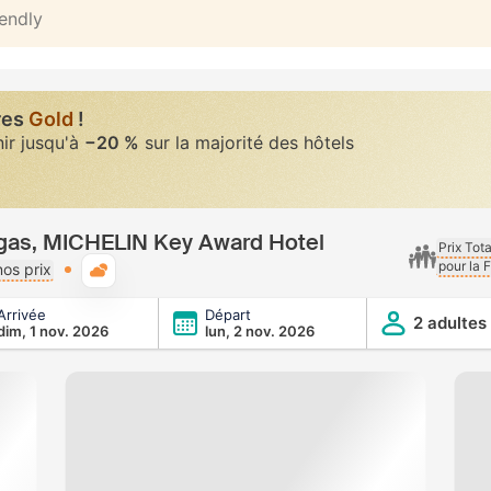
iendly
res
Gold
!
nir jusqu'à
−20 %
sur la majorité des hôtels
egas, MICHELIN Key Award Hotel
Prix Tot
pour la 
Météo typique
os prix
Arrivée
Départ
N Key Award Hotel
2 adultes
dim, 1 nov. 2026
lun, 2 nov. 2026