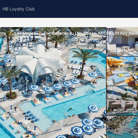
HB Loyalty Club
nty
Las Vegas
Fontainebleau Las Vegas, MICHELIN Key Awa