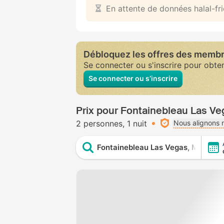
En attente de données halal-fr
Débloquez les offres des memb
Se connecter ou s'inscrire pour obte
Se connecter ou s’inscrire
Prix pour Fontainebleau Las V
2 personnes
1 nuit
Nous alignons n
Fontainebleau Las Vegas, MICHELI