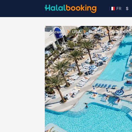
FR
$
Accueil
USA
Nevada
Clark Cou