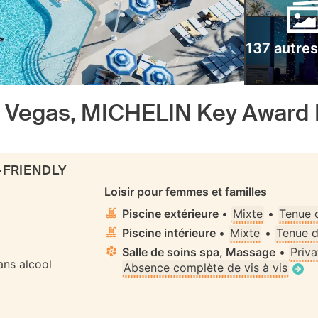
137 autre
s Vegas, MICHELIN Key Award 
-FRIENDLY
Loisir pour femmes et familles
Piscine extérieure
•
Mixte
•
Tenue 
Piscine intérieure
•
Mixte
•
Tenue d
Salle de soins spa, Massage
•
Priva
ns alcool
Absence complète de vis à vis