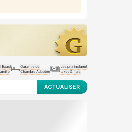
al Exact
Garantie de
Les prix incluent
Famille
Chambre Adaptée
taxes & frais
ACTUALISER