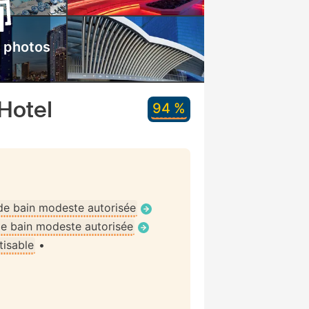
s photos
Hotel
94 %
de bain modeste autorisée
e bain modeste autorisée
tisable
•