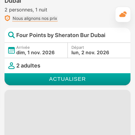
Dubai
2 personnes
1 nuit
M
Nous alignons nos prix
Four Points by Sheraton Bur Dubai
Arrivée
Départ
dim, 1 nov. 2026
lun, 2 nov. 2026
2 adultes
ACTUALISER