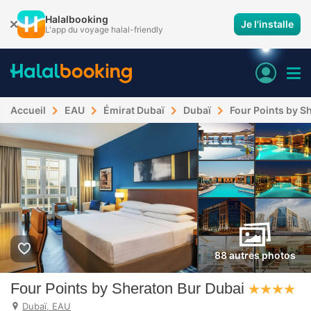
Halalbooking
Je l'installe
L'app du voyage halal-friendly
Accueil
EAU
Émirat Dubaï
Dubaï
Four Points by S
88 autres photos
Four Points by Sheraton Bur Dubai
Dubaï, EAU