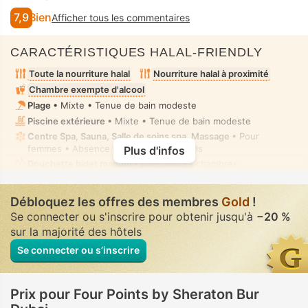
7,9
Bien
Afficher tous les commentaires
CARACTÉRISTIQUES HALAL-FRIENDLY
Toute la nourriture halal
Nourriture halal à proximité
Chambre exempte d'alcool
Plage
• Mixte • Tenue de bain modeste
Piscine extérieure
• Mixte • Tenue de bain modeste
Centre Spa, Sauna, Salle de soins spa, Massage
• Pour
femmes • Absence complète de vis à vis
Plus d'infos
Douchette bidet manuel
• Dans toutes chambres
Débloquez les offres des membres
Gold
!
Se connecter ou s'inscrire pour obtenir jusqu'à
−20 %
sur la majorité des hôtels
Se connecter ou s’inscrire
Prix pour Four Points by Sheraton Bur