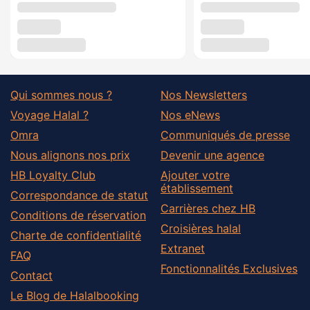
Qui sommes nous ?
Nos Newsletters
Voyage Halal ?
Nos eNews
Omra
Communiqués de presse
Nous alignons nos prix
Devenir une agence
HB Loyalty Club
Ajouter votre
établissement
Correspondance de statut
Carrières chez HB
Conditions de réservation
Croisières halal
Charte de confidentialité
Extranet
FAQ
Fonctionnalités Exclusives
Contact
Le Blog de Halalbooking