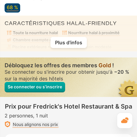
68 %
CARACTÉRISTIQUES HALAL-FRIENDLY
Toute la nourriture halal
Nourriture halal à proximité
Chambre exempte d'alcool
Plus d'infos
Piscine extérieure
• Mixte • Tenue de bain modeste
Débloquez les offres des membres
Gold
!
Se connecter ou s'inscrire pour obtenir jusqu'à
−20 %
sur la majorité des hôtels
Se connecter ou s’inscrire
Prix pour Fredrick's Hotel Restaurant & Spa
2 personnes
1 nuit
M
Nous alignons nos prix