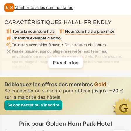
6,8
Afficher tous les commentaires
CARACTÉRISTIQUES HALAL-FRIENDLY
Toute la nourriture halal
Nourriture halal à proximité
Chambre exempte d'alcool
Toilettes avec bidet à buse
• Dans toutes chambres
Pas de piscine, spa ou plage réservé(e) aux femmes,
privatisable ou en villa/chambre sans vis à vis. Pas de piscine,
spa ou plage à usage mixte où la tenue de bain modeste est
Plus d'infos
autorisée
Débloquez les offres des membres
Gold
!
Se connecter ou s'inscrire pour obtenir jusqu'à
−20 %
sur la majorité des hôtels
Se connecter ou s’inscrire
Prix pour Golden Horn Park Hotel