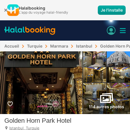
Halalbooking
Je l'installe
L'app du voyage halal-friendly
Accueil
Turquie
Marmara
Istanbul
Golden Horn Pa
114 autres photos
Golden Horn Park Hotel
Istanbul, Turquie