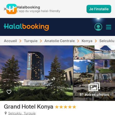
Halalbooking
Je l'installe
L'app du voyage halal-friendly
Accueil
Turquie
Anatolie Centrale
Konya
Selcuklu
81 autres photos
Grand Hotel Konya
Selcuklu, Turquie