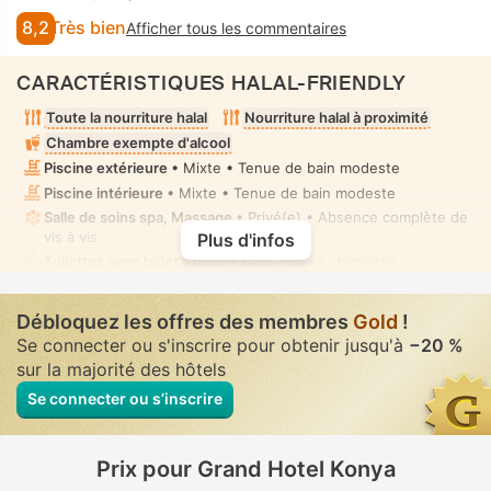
8,2
Très bien
Afficher tous les commentaires
CARACTÉRISTIQUES HALAL-FRIENDLY
Toute la nourriture halal
Nourriture halal à proximité
Chambre exempte d'alcool
Piscine extérieure
• Mixte • Tenue de bain modeste
Piscine intérieure
• Mixte • Tenue de bain modeste
Salle de soins spa, Massage
• Privé(e) • Absence complète de
vis à vis
Plus d'infos
Toilettes avec bidet à buse
• Dans toutes chambres
Débloquez les offres des membres
Gold
!
Se connecter ou s'inscrire pour obtenir jusqu'à
−20 %
sur la majorité des hôtels
Se connecter ou s’inscrire
Prix pour Grand Hotel Konya