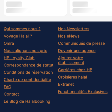
Qui sommes nous ?
Nos Newsletters
Voyage Halal ?
Nos eNews
Omra
Communiqués de presse
Nous alignons nos prix
Devenir une agence
HB Loyalty Club
Ajouter votre
établissement
Correspondance de statut
Carrières chez HB
Conditions de réservation
Croisières halal
Charte de confidentialité
Extranet
FAQ
Fonctionnalités Exclusives
Contact
Le Blog de Halalbooking