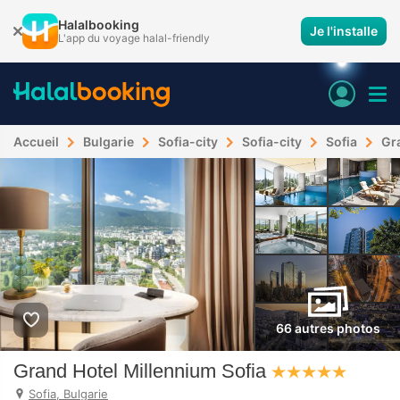
Halalbooking
Je l'installe
L'app du voyage halal-friendly
Accueil
Bulgarie
Sofia-city
Sofia-city
Sofia
Gr
66 autres photos
Grand Hotel Millennium Sofia
Sofia, Bulgarie