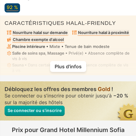
92 %
CARACTÉRISTIQUES HALAL-FRIENDLY
Nourriture halal sur demande
Nourriture halal à proximité
Chambre exempte d'alcool
Piscine intérieure
• Mixte • Tenue de bain modeste
Salle de soins spa, Massage
• Privé(e) • Absence complète de
vis à vis
Sauna
• Dans certaines chambres • Absence complète de vis
Plus d'infos
à vis
Bain à remous/jacuzzi
• Dans certaines chambres • Absence
complète de vis à vis
Débloquez les offres des membres
Gold
!
Toilettes avec bidet à buse
• Dans toutes chambres
Se connecter ou s'inscrire pour obtenir jusqu'à
−20 %
sur la majorité des hôtels
Se connecter ou s’inscrire
Prix pour Grand Hotel Millennium Sofia