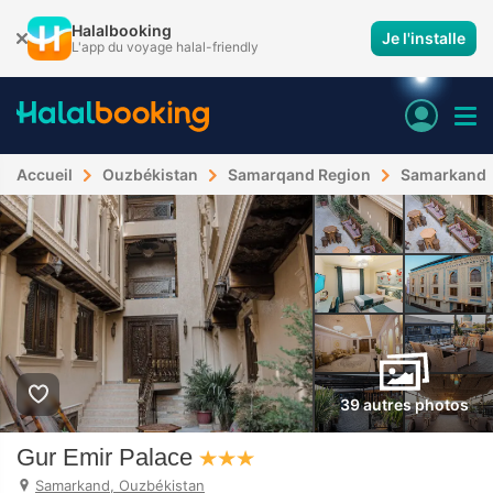
Halalbooking
Je l'installe
L'app du voyage halal-friendly
Accueil
Ouzbékistan
Samarqand Region
Samarkand
39 autres photos
Gur Emir Palace
Samarkand, Ouzbékistan