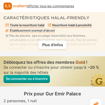
9,5
Excellent
Afficher tous les commentaires
CARACTÉRISTIQUES HALAL-FRIENDLY
Toute la nourriture halal
Nourriture halal à proximité
Établissement exempt d'alcool
Pas de piscine, spa ou plage réservé(e) aux femmes,
privatisable ou en villa/chambre sans vis à vis. Pas de piscine,
spa ou plage à usage mixte où la tenue de bain modeste est
Plus d'infos
autorisée
Débloquez les offres des membres
Gold
!
Se connecter ou s'inscrire pour obtenir jusqu'à
−20 %
sur la majorité des hôtels
Se connecter ou s’inscrire
Prix pour Gur Emir Palace
2 personnes
1 nuit
M