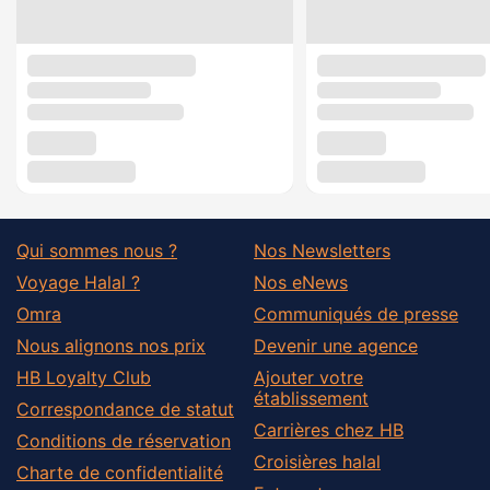
Qui sommes nous ?
Nos Newsletters
Voyage Halal ?
Nos eNews
Omra
Communiqués de presse
Nous alignons nos prix
Devenir une agence
HB Loyalty Club
Ajouter votre
établissement
Correspondance de statut
Carrières chez HB
Conditions de réservation
Croisières halal
Charte de confidentialité