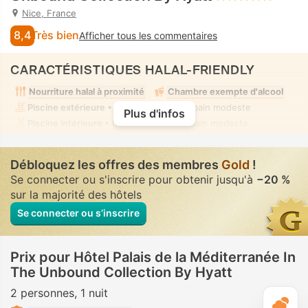
Nice, France
8,4
Très bien
Afficher tous les commentaires
CARACTÉRISTIQUES HALAL-FRIENDLY
Nourriture halal à proximité
Chambre exempte d'alcool
Piscine extérieure
• Mixte • Tenue de bain modeste
Plus d'infos
Piscine intérieure
• Mixte • Tenue de bain modeste
Débloquez les offres des membres
Gold
!
Se connecter ou s'inscrire pour obtenir jusqu'à
−20 %
sur la majorité des hôtels
Se connecter ou s’inscrire
Prix pour Hôtel Palais de la Méditerranée In
The Unbound Collection By Hyatt
2 personnes
1 nuit
M