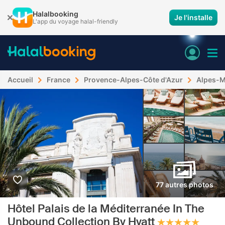
Halalbooking
Je l'installe
L'app du voyage halal-friendly
Accueil
France
Provence-Alpes-Côte d'Azur
Alpes-M
77 autres photos
Hôtel Palais de la Méditerranée In The
Unbound Collection By Hyatt