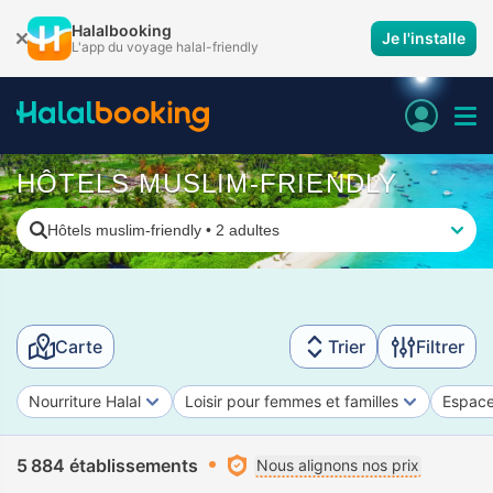
Halalbooking
Je l'installe
L'app du voyage halal-friendly
HÔTELS MUSLIM-FRIENDLY
Hôtels muslim-friendly
•
2 adultes
Carte
Trier
Filtrer
Nourriture Halal
Loisir pour femmes et familles
Espace
5 884 établissements
Nous alignons nos prix