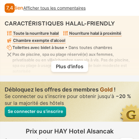
7,4
Bien
Afficher tous les commentaires
CARACTÉRISTIQUES HALAL-FRIENDLY
Toute la nourriture halal
Nourriture halal à proximité
Chambre exempte d'alcool
Toilettes avec bidet à buse
• Dans toutes chambres
Pas de piscine, spa ou plage réservé(e) aux femmes,
privatisable ou en villa/chambre sans vis à vis. Pas de piscine,
spa ou plage à usage mixte où la tenue de bain modeste est
Plus d'infos
autorisée
Débloquez les offres des membres
Gold
!
Se connecter ou s'inscrire pour obtenir jusqu'à
−20 %
sur la majorité des hôtels
Se connecter ou s’inscrire
Prix pour HAY Hotel Alsancak