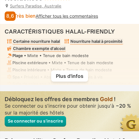
Surfers Paradise, Australie
8,6
Très bien
Afficher tous les commentaires
CARACTÉRISTIQUES HALAL-FRIENDLY
Certaine nourriture halal
Nourriture halal à proximité
Chambre exempte d'alcool
Plage
• Mixte • Tenue de bain modeste
Piscine extérieure
• Mixte • Tenue de bain modeste
Piscine intérieure
• Mixte • Tenue de bain modeste
Plus d'infos
Spa
• Privé(e) • Absence complète de vis à vis
Salle de soins spa, Massage
• Privé(e) • Absence complète de
vis à vis
Aucun équipement bidet disponible dans les salles de bains
Débloquez les offres des membres
Gold
!
des chambres
Se connecter ou s'inscrire pour obtenir jusqu'à
−20 %
sur la majorité des hôtels
Se connecter ou s’inscrire