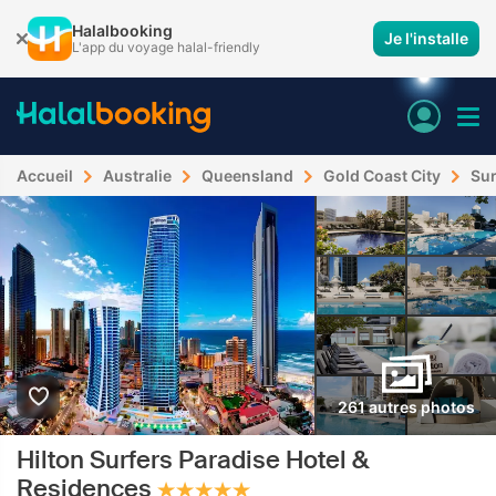
Halalbooking
Je l'installe
L'app du voyage halal-friendly
Accueil
Australie
Queensland
Gold Coast City
Sur
261 autres photos
Hilton Surfers Paradise Hotel &
Residences