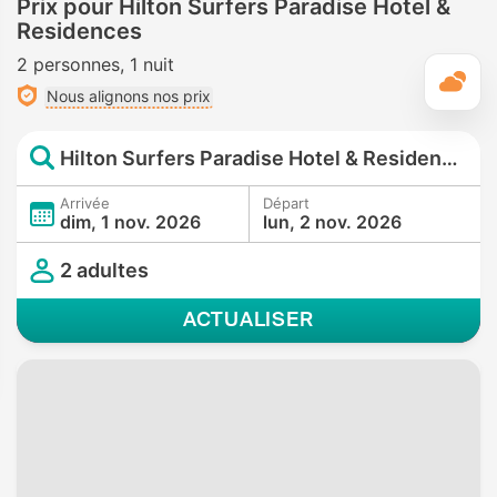
Prix pour Hilton Surfers Paradise Hotel &
Residences
2 personnes
1 nuit
M
Nous alignons nos prix
Hilton Surfers Paradise Hotel & Residences
Arrivée
Départ
dim, 1 nov. 2026
lun, 2 nov. 2026
2 adultes
ACTUALISER