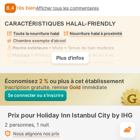
8,4
Très bien
Afficher tous les commentaires
CARACTÉRISTIQUES HALAL-FRIENDLY
Toute la nourriture halal
Nourriture halal à proximité
Chambre exempte d'alcool
Piscine extérieure
• Mixte • Tenue de bain modeste
Massage
• Privé(e) • Absence complète de vis à vis
Plus d'infos
Toilettes avec bidet à buse
• Dans toutes chambres
Économisez
2 %
ou plus à cet établissement
Inscription gratuite, remise
Gold
immédiate
Se connecter ou s’inscrire
Prix pour Holiday Inn Istanbul City by IHG
2 personnes
1 nuit
M
Nous alignons nos prix