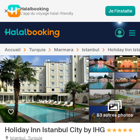
Halalbooking
Je l'installe
L'app du voyage halal-friendly
Accueil
Turquie
Marmara
Istanbul
Holiday Inn Ist
83 autres photos
Holiday Inn Istanbul City by IHG
Istanbul, Turquie