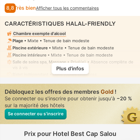
8,8
Très bien
Afficher tous les commentaires
CARACTÉRISTIQUES HALAL-FRIENDLY
Chambre exempte d'alcool
Plage
• Mixte • Tenue de bain modeste
Piscine extérieure
• Mixte • Tenue de bain modeste
Piscine intérieure
• Mixte • Tenue de bain modeste
Salle de soins spa, Massage
• Privé(e) • Absence complète de
vis à vis
Plus d'infos
Bidet indépendant
• Dans toutes chambres
Aucune provision de nourriture halal dans l'établissement ou à
proximité
Débloquez les offres des membres
Gold
!
Se connecter ou s'inscrire pour obtenir jusqu'à
−20 %
sur la majorité des hôtels
Se connecter ou s’inscrire
Prix pour Hotel Best Cap Salou