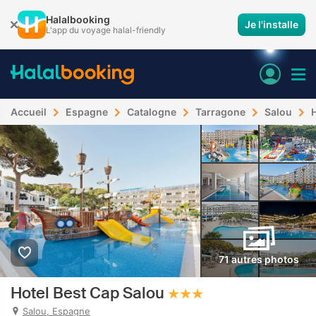
Halalbooking
Je l'installe
L'app du voyage halal-friendly
Accueil
Espagne
Catalogne
Tarragone
Salou
71 autres photos
Hotel Best Cap Salou
Salou, Espagne