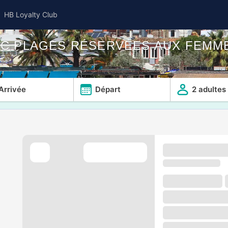
HB Loyalty Club
VEC PLAGES RÉSERVÉES AUX FEMM
Arrivée
Départ
2 adultes