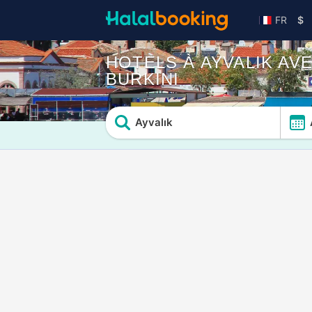
FR
$
HOTELS À AYVALIK A
BURKINI
Ayvalık