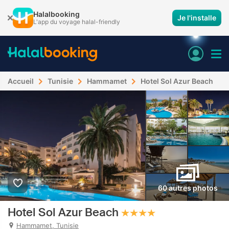
Halalbooking
Je l'installe
L'app du voyage halal-friendly
Accueil
Tunisie
Hammamet
Hotel Sol Azur Beach
60 autres photos
Hotel Sol Azur Beach
Hammamet, Tunisie