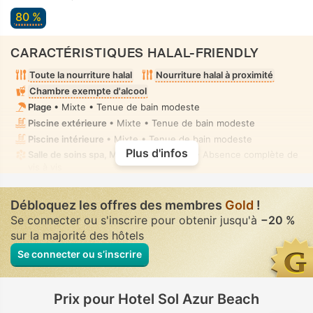
80 %
CARACTÉRISTIQUES HALAL-FRIENDLY
Toute la nourriture halal
Nourriture halal à proximité
Chambre exempte d'alcool
Plage
• Mixte • Tenue de bain modeste
Piscine extérieure
• Mixte • Tenue de bain modeste
Piscine intérieure
• Mixte • Tenue de bain modeste
Plus d'infos
Salle de soins spa, Massage
• Privé(e) • Absence complète de
vis à vis
Douchette bidet manuel
• Dans toutes chambres
Débloquez les offres des membres
Gold
!
Se connecter ou s'inscrire pour obtenir jusqu'à
−20 %
sur la majorité des hôtels
Se connecter ou s’inscrire
Prix pour Hotel Sol Azur Beach